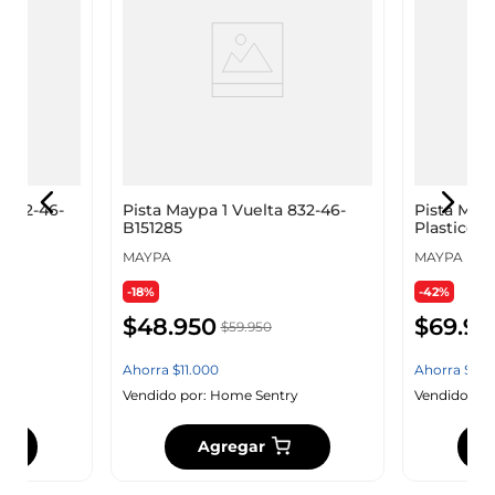
 832-46-
Pista Maypa 1 Vuelta 832-46-
Pista Ma
B151285
Plastico 
MAYPA
MAYPA
-18%
-42%
$
48
.
950
$
69
.
95
$
59
.
950
Ahorra
$
11
.
000
Ahorra
$
50
.
y
Vendido por:
Home Sentry
Vendido por
Agregar