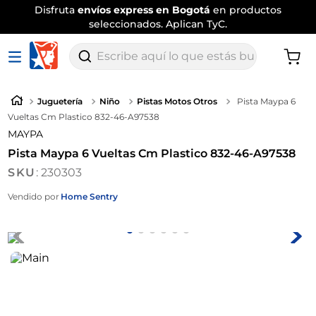
Disfruta
envíos express en Bogotá
en productos
seleccionados. Aplican TyC.
Escribe aquí lo que estás buscando
Juguetería
Niño
Pistas Motos Otros
Pista Maypa 6
Vueltas Cm Plastico 832-46-A97538
MAYPA
Pista Maypa 6 Vueltas Cm Plastico 832-46-A97538
:
230303
Vendido por
Home Sentry