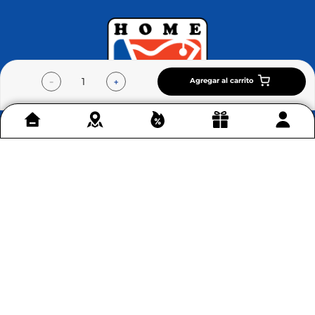
Agregar al carrito
－
＋
Contáctenos
+
Acerca de Home Sentry
+
Permítenos ayudarte
+