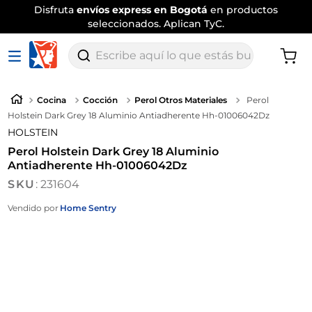
Disfruta
envíos express en Bogotá
en productos
seleccionados. Aplican TyC.
Escribe aquí lo que estás buscando
Cocina
Cocción
Perol Otros Materiales
Perol
Holstein Dark Grey 18 Aluminio Antiadherente Hh-01006042Dz
HOLSTEIN
Perol Holstein Dark Grey 18 Aluminio
Antiadherente Hh-01006042Dz
:
231604
Vendido por
Home Sentry