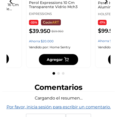
Perol Expressions 10 Cm
Perol Hol
egra 16 Cm
Transparente Vidrio Mch3
Aluminio 
dable
01006042
EXPRESSIONS
HOLSTEIN
-17%
-33%
$
99
.
95
$
39
.
950
$
59
.
950
Ahorra
$
20
.
Ahorra
$
20
.
000
y
Vendido por
Vendido por:
Home Sentry
Agregar
Comentarios
Cargando el resumen…
Por favor, inicia sesión para escribir un comentario.