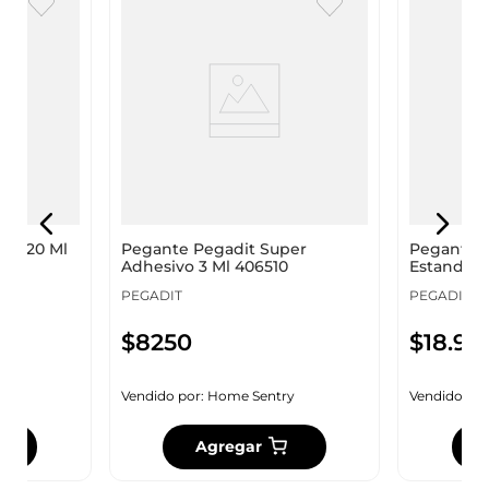
85 120 Ml
Pegante Pegadit Super
Pegante P
Adhesivo 3 Ml 406510
Estandar 
PEGADIT
PEGADIT
$
8250
$
18
.
95
y
Vendido por:
Home Sentry
Vendido por
Agregar