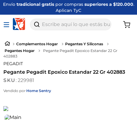
Envío
tradicional gratis
por compras
superiores a $120.000
.
Aplican TyC
Escribe aquí lo que estás buscando
Complementos Hogar
Pegantes Y Siliconas
Pegantes Hogar
Pegante Pegadit Epoxico Estandar 22 Gr
402883
PEGADIT
Pegante Pegadit Epoxico Estandar 22 Gr 402883
:
229981
Vendido por
Home Sentry