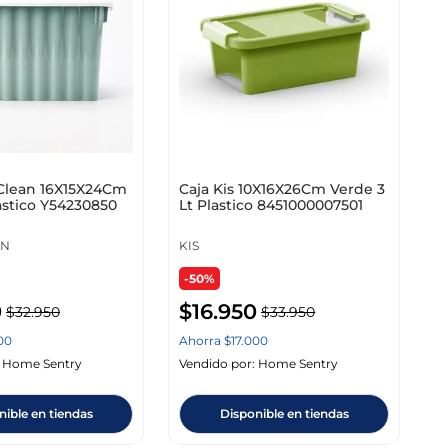
 Clean 16X15X24Cm
Caja Kis 10X16X26Cm Verde 3
astico Y54230850
Lt Plastico 8451000007501
AN
KIS
-50%
0
$
16
.
950
$
32
.
950
$
33
.
950
00
Ahorra
$
17
.
000
:
Home Sentry
Vendido por:
Home Sentry
nible en tiendas
Disponible en tiendas