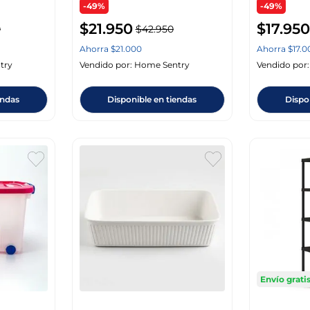
-49%
-49%
$
21
.
950
$
17
.
950
0
$
42
.
950
Ahorra
$
21
.
000
Ahorra
$
17
.
0
try
Vendido por:
Home Sentry
Vendido por
endas
Disponible en tiendas
Dispo
Envío grati