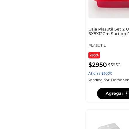
Caja Plasutil Set 2 
6X8X12Cm Surtido P
13163
PLASUTIL
Tamano
-50%
$
2950
$
5950
Ahorra
$
3000
Vendido por:
Home Sen
Agregar
Unidades x Paquete