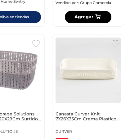
:
Home Sentry
Vendido por:
Grupo Comercia
Agregar
nible en tiendas
orage Solutions
Canasta Curver Knit
X20X29Cm Surtido
7X26X35Cm Crema Plastico
300
234660
OLUTIONS
CURVER