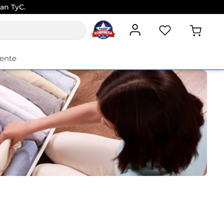
n TyC
iente