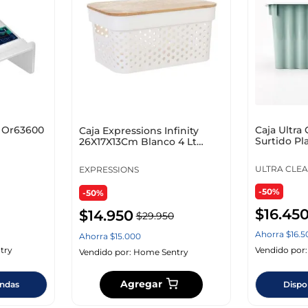
t Or63600
Caja Ultra
Caja Expressions Infinity
Surtido Pl
26X17X13Cm Blanco 4 Lt
Polietileno Tg51
ULTRA CLE
EXPRESSIONS
-50%
-50%
$
16
.
45
$
14
.
950
$
29
.
950
Ahorra
$
16
.
5
Ahorra
$
15
.
000
try
Vendido por
Vendido por:
Home Sentry
Agregar
endas
Dispo