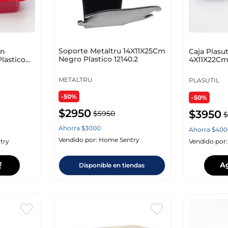
Soporte Metaltru 14X11X25Cm
Un
Caja Plasut
Negro Plastico 12140.2
lastico
4X11X22Cm 
13164
METALTRU
PLASUTIL
-50%
-50%
$
2950
$
3950
$
5950
$
Ahorra
$
3000
Ahorra
$
400
Vendido por:
Home Sentry
try
Vendido por
A
Disponible en tiendas