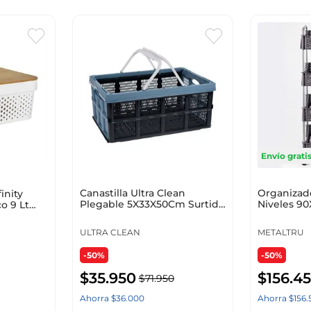
Envío grati
Canastilla Ultra Clean
Organizado
inity
Plegable 5X33X50Cm Surtido
Niveles 9
o 9 Lt
Plastico Y542
Polipropil
ULTRA CLEAN
METALTRU
-50%
-50%
$
35
.
950
$
156
.
4
$
71
.
950
Ahorra
$
36
.
000
Ahorra
$
156
.