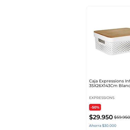
Caja Expressions Inf
35X26X143Cm Blanc
Polietileno Tg5
EXPRESSIONS
-50%
$
29
.
950
$
59
.
950
Ahorra
$
30
.
000