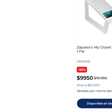
Zapatero My Close
1 Par
Rangos de precio
ORDENE
-50%
$ 2950
–
$ 3.339.950
$
9950
$
19
.
950
Ahorra
$
10
.
000
Vendido por:
Home Sen
Disponible en ti