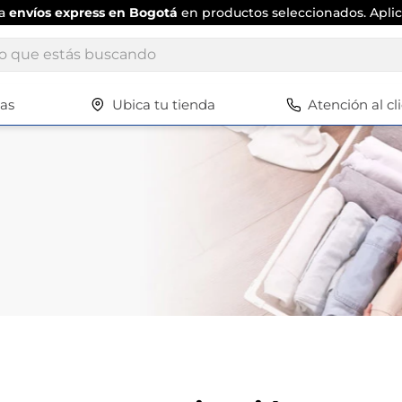
ío
tradicional gratis
por compras
superiores a $120.000
. Aplica
ue estás buscando
tas
Ubica tu tienda
Atención al cl
Términos más buscados
1
.
scrub daddy
2
.
escritorio
3
.
vajilla
4
.
silla
5
.
closet
6
.
espejo
7
.
vajillas
8
.
cafetera
9
.
zapatero