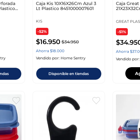
rforada
Caja Kis 10X16X26Cm Azul 3
Caja Great 
lastico
Lt Plastico 8451000007601
21X23X32Cm
Plastico 0
KIS
GREAT PLAS
-52%
-51%
$
16
.
950
$
34
.
95
$
34
.
950
Ahorra
$
18
.
000
Ahorra
$
37
.
0
try
Vendido por:
Home Sentry
Vendido por
A
endas
Disponible en tiendas