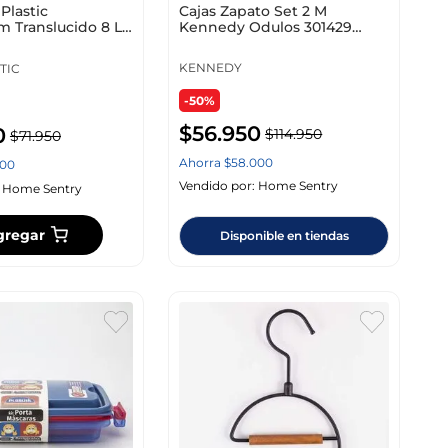
Cajas Zapato Set 2 M
Plastic
Kennedy Odulos 301429
 Translucido 8 Lt
Grande
0999
KENNEDY
TIC
-50%
$
56
.
950
0
$
114
.
950
$
71
.
950
Ahorra
$
58
.
000
00
Vendido por:
Home Sentry
:
Home Sentry
gregar
Disponible en tiendas