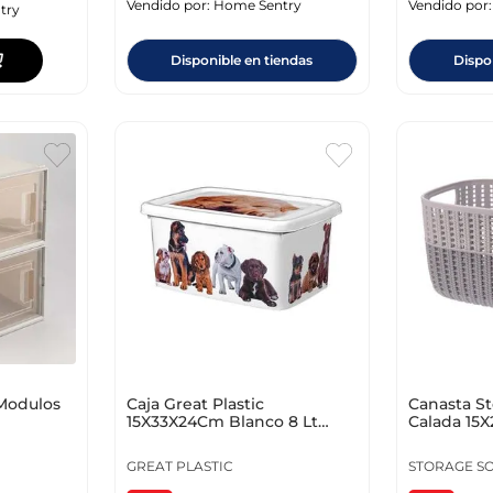
Vendido por:
Home Sentry
Vendido por
try
Disponible en tiendas
Dispo
 Modulos
Caja Great Plastic
Canasta St
15X33X24Cm Blanco 8 Lt
Calada 15
Plastico 431 0
Plastico 0
GREAT PLASTIC
STORAGE S