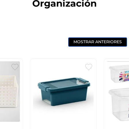
Organización
10
.
cuadros
MOSTRAR ANTERIORES