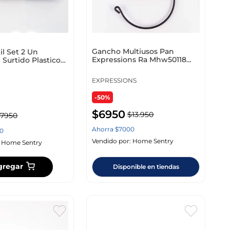
Gancho Multiusos Pan
il Set 2 Un
Expressions Ra Mhw50118
Surtido Plastico
Oleta Exp Metal Made
EXPRESSIONS
-50%
$
6950
$
13
.
950
7950
Ahorra
$
7000
0
Vendido por:
Home Sentry
:
Home Sentry
gregar
Disponible en tiendas