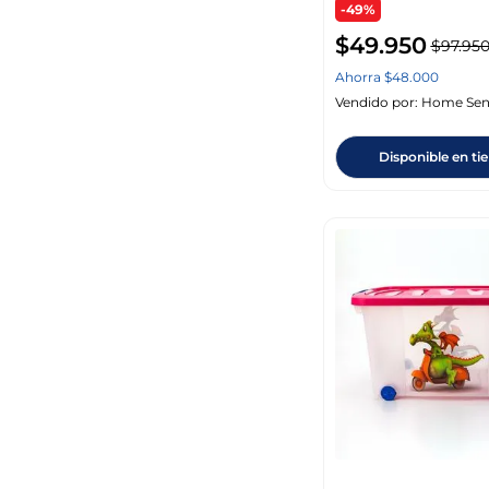
-49%
$
49
.
950
$
97
.
95
Ahorra
$
48
.
000
Vendido por:
Home Sen
Disponible en ti