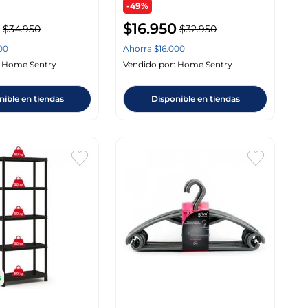
-49%
$
16
.
950
$
34
.
950
$
32
.
950
00
Ahorra
$
16
.
000
:
Home Sentry
Vendido por:
Home Sentry
nible en tiendas
Disponible en tiendas
s