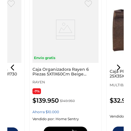
Envío gratis
lean
Caja Organizadora Rayen 6
Caja Pleg
01001730
Piezas 5X11X60Cm Beige
25X35X26C
Plastico 2017.
RAYEN
MULTIBAGS
-7%
$
32
.
95
$
139
.
950
$
149
.
950
Ahorra
$
10
.
000
Vendido por
y
Vendido por:
Home Sentry