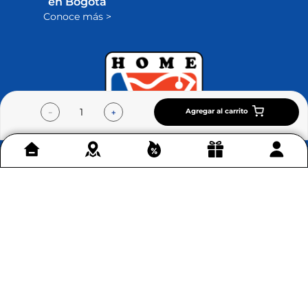
en Bogotá
Conoce más >
Agregar al carrito
－
＋
Contáctenos
+
Acerca de Home Sentry
+
Permítenos ayudarte
+