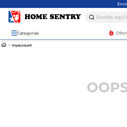
Env
Escribe aquí lo q
Ofer
Categorías
myaccount
OOPS