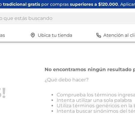
ío
tradicional gratis
por compras
superiores a $120.000
. Aplica
ue estás buscando
tas
Ubica tu tienda
Atención al cl
Términos más buscados
1
.
scrub daddy
2
.
escritorio
No encontramos ningún resultado p
3
.
vajilla
¿Qué debo hacer?
4
.
silla
!
5
.
closet
Comprueba los términos ingres
Intenta utilizar una sola palabra
6
.
espejo
Utiliza términos genéricos en l
Intenta buscar sinónimos del t
7
.
vajillas
8
.
cafetera
9
.
cuadros