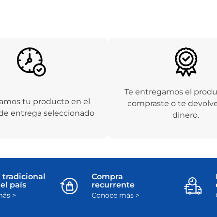
10
.
zapatero
Te entregamos el prod
amos tu producto en el
compraste o te devolv
de entrega seleccionado
dinero.
 tradicional
Compra
el país
recurrente
ás >
Conoce más >