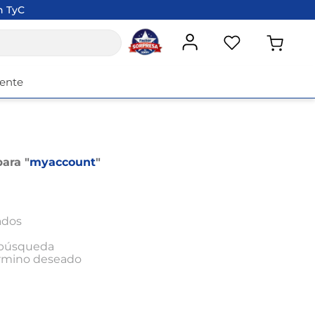
n TyC
iente
ara "
myaccount
"
ados
a búsqueda
érmino deseado