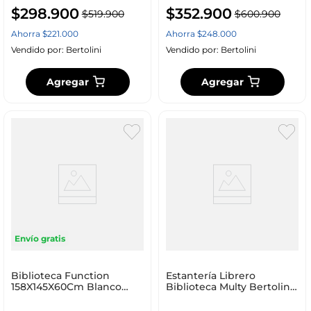
$
298
.
900
$
352
.
900
$
519
.
900
$
600
.
900
Ahorra
$
221
.
000
Ahorra
$
248
.
000
Vendido por:
Bertolini
Vendido por:
Bertolini
Agregar
Agregar
Envío gratis
Biblioteca Function
Estantería Librero
158X145X60Cm Blanco
Biblioteca Multy Bertolini
Aglomerado 803614949
Blanco