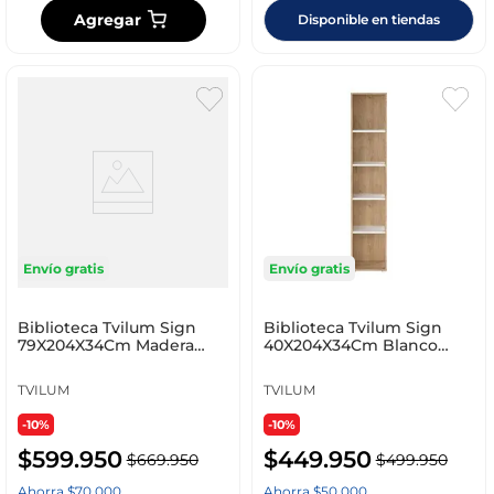
Agregar
Disponible en tiendas
Envío gratis
Envío gratis
Biblioteca Tvilum Sign
Biblioteca Tvilum Sign
79X204X34Cm Madera
40X204X34Cm Blanco
Aglomerado 65586Hl
Roble Aglomerado 6559
TVILUM
TVILUM
-10%
-10%
$
599
.
950
$
449
.
950
$
669
.
950
$
499
.
950
Ahorra
$
70
.
000
Ahorra
$
50
.
000