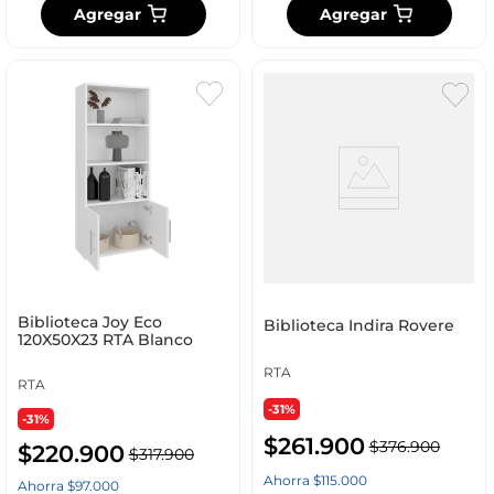
Agregar
Agregar
Biblioteca Joy Eco
Biblioteca Indira Rovere
120X50X23 RTA Blanco
RTA
RTA
-31%
-31%
$
261
.
900
$
376
.
900
$
220
.
900
$
317
.
900
Ahorra
$
115
.
000
Ahorra
$
97
.
000