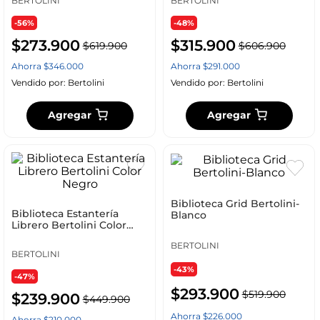
BERTOLINI
BERTOLINI
-56%
-48%
$
273
.
900
$
315
.
900
$
619
.
900
$
606
.
900
Ahorra
$
346
.
000
Ahorra
$
291
.
000
Vendido por:
Bertolini
Vendido por:
Bertolini
Agregar
Agregar
Biblioteca Grid Bertolini-
Biblioteca Estantería
Blanco
Librero Bertolini Color
Negro
BERTOLINI
BERTOLINI
-43%
-47%
$
293
.
900
$
519
.
900
$
239
.
900
$
449
.
900
Ahorra
$
226
.
000
Ahorra
$
210
.
000