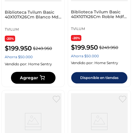
Biblioteca Tvilum Basic
Biblioteca Tvilum Basic
40X107X26Cm Roble Mdf
40X107X26Cm Blanco Mdf
71774Ak
7177449
TVILUM
TVILUM
-20%
-20%
$
199
.
950
$
199
.
950
$
249
.
950
$
249
.
950
Ahorra
$
50
.
000
Ahorra
$
50
.
000
Vendido por:
Home Sentry
Vendido por:
Home Sentry
Agregar
Disponible en tiendas