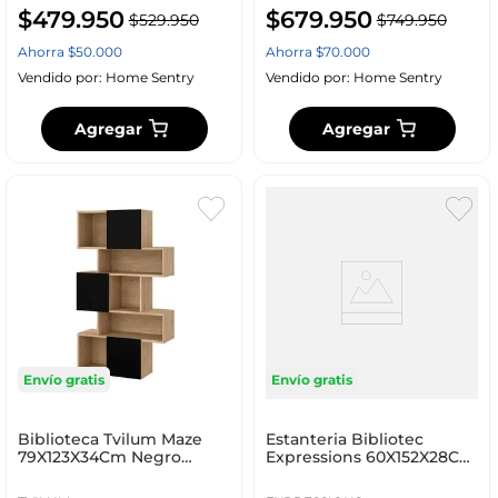
$
479
.
950
$
679
.
950
$
529
.
950
$
749
.
950
Ahorra
$
50
.
000
Ahorra
$
70
.
000
Vendido por:
Home Sentry
Vendido por:
Home Sentry
Agregar
Agregar
Envío gratis
Envío gratis
Biblioteca Tvilum Maze
Estanteria Bibliotec
79X123X34Cm Negro
Expressions 60X152X28Cm
Aglomerado 71738Hlgm
Madera Acero Ge10D0