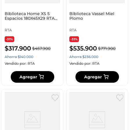
Biblioteca Home XS 5
Biblioteca Vassel Miel
Espacios 180X45X29 RTA
Plomo
Azul Fresno ZF
RTA
RTA
-31%
-31%
$
317
.
900
$
535
.
900
$
457
.
900
$
771
.
900
Ahorra
$
140
.
000
Ahorra
$
236
.
000
Vendido por:
RTA
Vendido por:
RTA
Agregar
Agregar