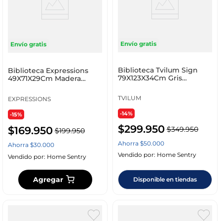
Envío gratis
Envío gratis
Biblioteca Tvilum Sign
Biblioteca Expressions
79X123X34Cm Gris
49X71X29Cm Madera
Aglomerado 65585Ig
Aglomerado Ge10B00013
TVILUM
EXPRESSIONS
-14%
-15%
$
299
.
950
$
169
.
950
$
349
.
950
$
199
.
950
Ahorra
$
50
.
000
Ahorra
$
30
.
000
Vendido por:
Home Sentry
Vendido por:
Home Sentry
Agregar
Disponible en tiendas