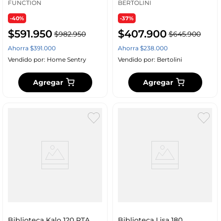
FUNCTION
BERTOLINI
-40%
-37%
$
591
.
950
$
407
.
900
$
982
.
950
$
645
.
900
Ahorra
$
391
.
000
Ahorra
$
238
.
000
Vendido por:
Home Sentry
Vendido por:
Bertolini
Agregar
Agregar
Biblioteca Kalo 120 RTA
Biblioteca Lisa 180