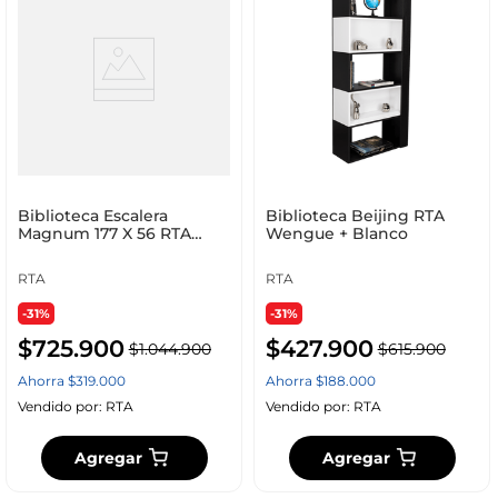
Biblioteca Escalera
Biblioteca Beijing RTA
Magnum 177 X 56 RTA
Wengue + Blanco
Duna
RTA
RTA
-31%
-31%
$
725
.
900
$
427
.
900
$
1
.
044
.
900
$
615
.
900
Ahorra
$
319
.
000
Ahorra
$
188
.
000
Vendido por:
RTA
Vendido por:
RTA
Agregar
Agregar