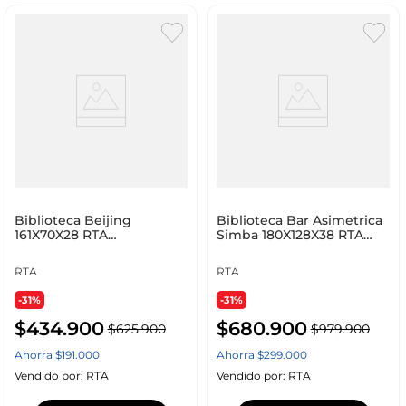
Biblioteca Beijing
Biblioteca Bar Asimetrica
161X70X28 RTA
Simba 180X128X38 RTA
Fresno/Blanco + Azul
Wengue Fresno
RTA
RTA
-31%
-31%
$
434
.
900
$
680
.
900
$
625
.
900
$
979
.
900
Ahorra
$
191
.
000
Ahorra
$
299
.
000
Vendido por:
RTA
Vendido por:
RTA