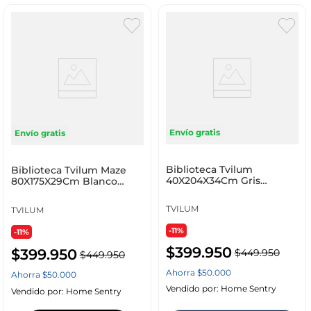
Envío gratis
Envío gratis
Biblioteca Tvilum
Biblioteca Tvilum Maze
40X204X34Cm Gris
80X175X29Cm Blanco
Aglomerado 65590Ighl
Roble Aglomerado 7173
TVILUM
TVILUM
-11%
-11%
$
399
.
950
$
399
.
950
$
449
.
950
$
449
.
950
Ahorra
$
50
.
000
Ahorra
$
50
.
000
Vendido por:
Home Sentry
Vendido por:
Home Sentry