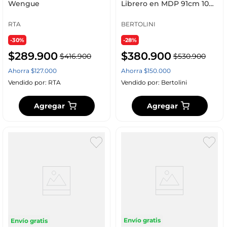
Wengue
Librero en MDP 91cm 10
compartiientos Negro
RTA
BERTOLINI
-30%
-28%
$
289
.
900
$
380
.
900
$
416
.
900
$
530
.
900
Ahorra
$
127
.
000
Ahorra
$
150
.
000
Vendido por:
RTA
Vendido por:
Bertolini
Agregar
Agregar
Envío gratis
Envío gratis