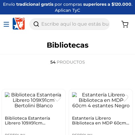
Envío
tradicional gratis
por compras
superiores a $120.000
.
Aplican TyC
Escribe aquí lo que estás buscando
Bibliotecas
54
PRODUCTOS
Biblioteca Estantería
Estantería Librero
Librero 109X91cm
Biblioteca en MDP 60cm
Bertolini Blanco
4 estantes Negro