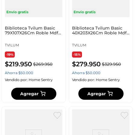
Envío gratis
Envío gratis
Biblioteca Tvilum Basic
Biblioteca Tvilum Basic
79X107X26Cm Roble Mdf
40X203X26Cm Roble Mdf
71776Ak
71775Ak
TVILUM
TVILUM
-19%
-15%
$
219
.
950
$
279
.
950
$
269
.
950
$
329
.
950
Ahorra
$
50
.
000
Ahorra
$
50
.
000
Vendido por:
Home Sentry
Vendido por:
Home Sentry
Agregar
Agregar