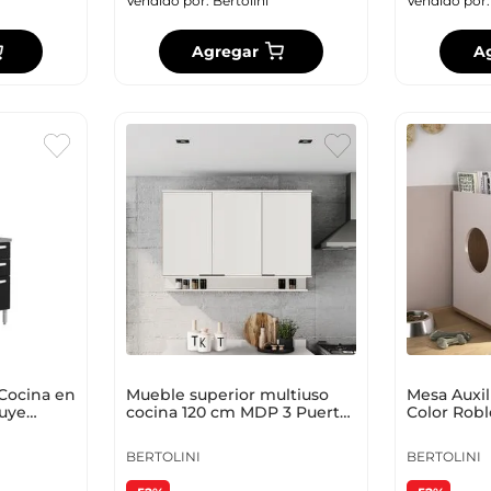
Vendido por:
Bertolini
Vendido por
Agregar
A
 Cocina en
Mueble superior multiuso
Mesa Auxil
luye
cocina 120 cm MDP 3 Puertas
Color Robl
egro
Blanco Mate
BERTOLINI
BERTOLINI