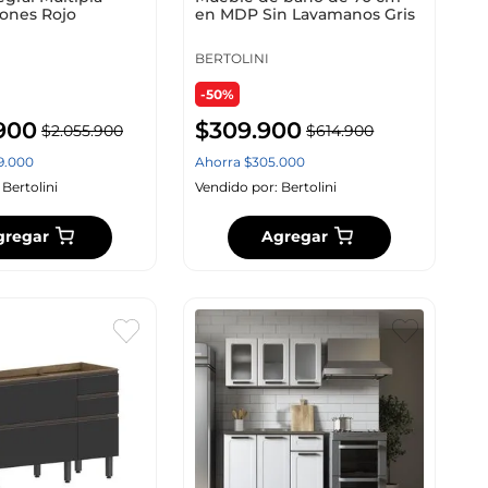
jones Rojo
en MDP Sin Lavamanos Gris
BERTOLINI
-50%
900
$
309
.
900
$
2
.
055
.
900
$
614
.
900
9
.
000
Ahorra
$
305
.
000
:
Bertolini
Vendido por:
Bertolini
gregar
Agregar