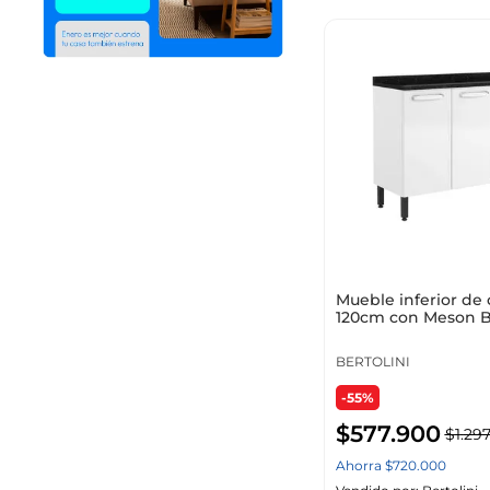
Mueble inferior de 
120cm con Meson Be
Blanco
BERTOLINI
-55%
$
577
.
900
$
1
.
297
Ahorra
$
720
.
000