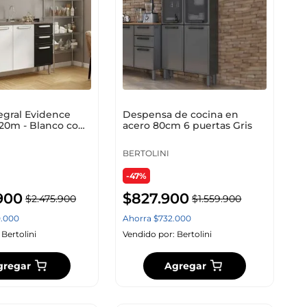
egral Evidence
Despensa de cocina en
1,20m - Blanco con
acero 80cm 6 puertas Gris
BERTOLINI
-47%
900
$
827
.
900
$
2
.
475
.
900
$
1
.
559
.
900
0
.
000
Ahorra
$
732
.
000
:
Bertolini
Vendido por:
Bertolini
gregar
Agregar