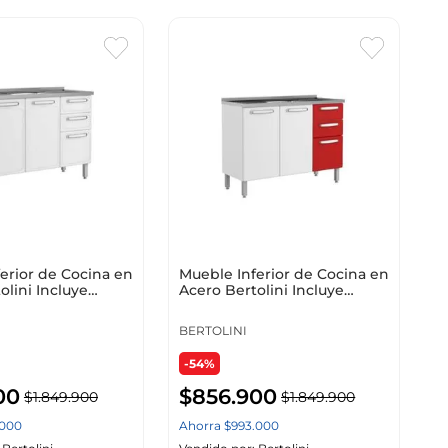
erior de Cocina en
Mueble Inferior de Cocina en
olini Incluye
Acero Bertolini Incluye
 Color Blanco
Lavaplatos Color Rojo
BERTOLINI
-54%
00
$
856
.
900
$
1
.
849
.
900
$
1
.
849
.
900
000
Ahorra
$
993
.
000