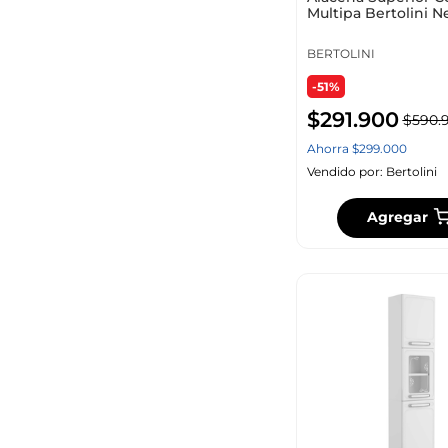
Multipa Bertolini N
BERTOLINI
-51%
$
291
.
900
$
590
.
Ahorra
$
299
.
000
Vendido por:
Bertolini
Agregar