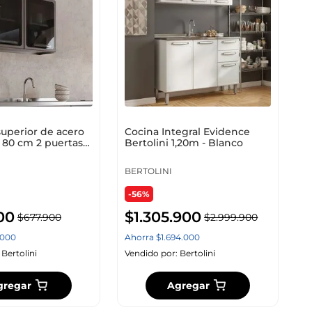
uperior de acero
Cocina Integral Evidence
 80 cm 2 puertas
Bertolini 1,20m - Blanco
BERTOLINI
-56%
00
$
1
.
305
.
900
$
677
.
900
$
2
.
999
.
900
000
Ahorra
$
1
.
694
.
000
:
Bertolini
Vendido por:
Bertolini
gregar
Agregar