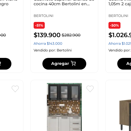
egro
cocina 40cm Bertolini en
1,05m 2 ca
acero alcarbono
BERTOLINI
BERTOLINI
-51%
-50%
$
139
.
900
$
1
.
026
.
900
$
282
.
900
Ahorra
$
143
.
000
Ahorra
$
1
.
02
Vendido por:
Bertolini
Vendido por
Agregar
A