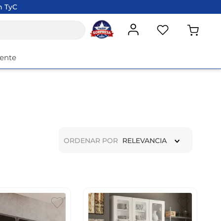
n TyC
iente
ORDENAR POR
RELEVANCIA