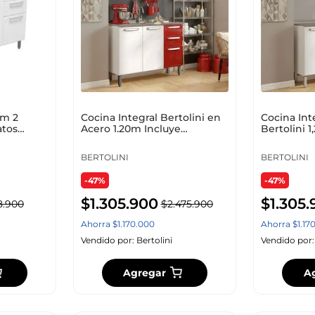
5m 2
Cocina Integral Bertolini en
Cocina Int
atos
Acero 1.20m Incluye
Bertolini 
Lavaplatos Color Blanco con
Negro
Rojo
BERTOLINI
BERTOLINI
-47%
-47%
$
1
.
305
.
900
$
1
.
305
.
8
.
900
$
2
.
475
.
900
Ahorra
$
1
.
170
.
000
Ahorra
$
1
.
17
Vendido por:
Bertolini
Vendido por
Agregar
A