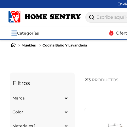
Env
Escribe aquí lo q
Ofer
Categorías
Muebles
Cocina Baño Y Lavandería
213
PRODUCTOS
Filtros
Marca
RTA
Color
BERTOLINI
EXPRESSIONS
BLANCO
ALPINA
Materiales 1