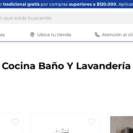
ío
tradicional gratis
por compras
superiores a $120.000
. Aplica
ue estás buscando
tas
Ubica tu tienda
Atención al cl
Términos más buscados
1
.
scrub daddy
2
.
escritorio
Cocina Baño Y Lavandería
3
.
vajilla
4
.
silla
5
.
closet
6
.
espejo
7
.
vajillas
8
.
zapatero
9
.
cafetera