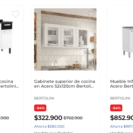
cocina
Gabinete superior de cocina
Mueble Inf
rtolini
en Acero 52x120cm Bertolini
Acero Bert
Blanco
Lavaplatos
BERTOLINI
BERTOLINI
-54%
-54%
$
322
.
900
$
852
.
9
.
900
$
702
.
900
Ahorra
$
380
.
000
Ahorra
$
997
.