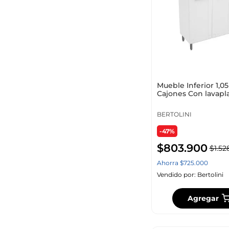
Mueble Inferior 1,0
Cajones Con lavapl
Multipla Blanco
BERTOLINI
-47%
$
803
.
900
$
1
.
52
Ahorra
$
725
.
000
Vendido por:
Bertolini
Agregar