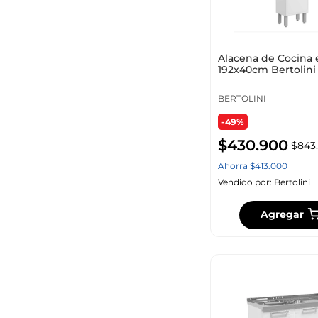
Alacena de Cocina 
192x40cm Bertolini
BERTOLINI
-49%
$
430
.
900
$
843
.
Ahorra
$
413
.
000
Vendido por:
Bertolini
Agregar