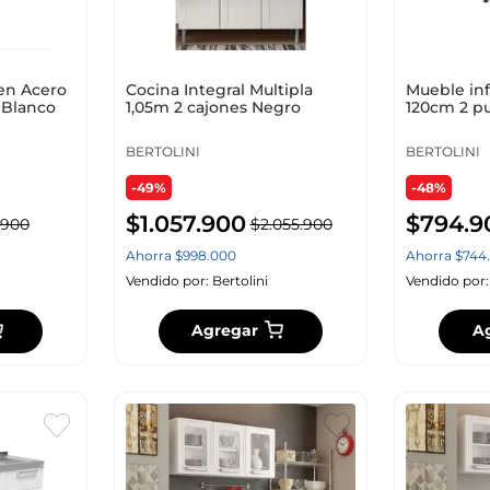
en Acero
Cocina Integral Multipla
Mueble inf
 Blanco
1,05m 2 cajones Negro
120cm 2 pu
Sin Mesón 
BERTOLINI
BERTOLINI
-49%
-48%
$
1
.
057
.
900
$
794
.
9
900
$
2
.
055
.
900
Ahorra
$
998
.
000
Ahorra
$
744
.
Vendido por:
Bertolini
Vendido por
Agregar
A