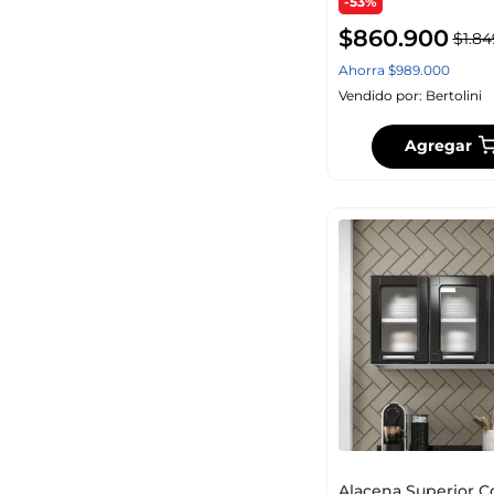
-53%
$
860
.
900
$
1
.
84
Ahorra
$
989
.
000
Vendido por:
Bertolini
Agregar
Alacena Superior C