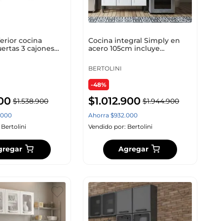
erior cocina
Cocina integral Simply en
ertas 3 cajones
acero 105cm incluye
- Gris
lavaplatos izquierdo Blanco
BERTOLINI
-48%
00
$
1
.
012
.
900
$
1
.
538
.
900
$
1
.
944
.
900
000
Ahorra
$
932
.
000
:
Bertolini
Vendido por:
Bertolini
gregar
Agregar