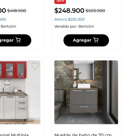
-51%
00
$
248
.
900
$
418
.
900
$
503
.
900
000
Ahorra
$
255
.
000
:
Bertolini
Vendido por:
Bertolini
gregar
Agregar
egral Multipla
Mueble de baño de 70 cm