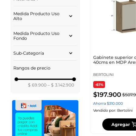
CAFE
MDP
Medida Producto Uso
AGLOMERADO
Alto
METAL
75.00
Medida Producto Uso
220.00
Fondo
169.00
160.70
50.00
Sub-Categoría
155.00
38.00
Gabinete superior 
36.30
40cms en MDP Are
Muebles Auxiliar Cocina
33.50
Rangos de precio
Muebles Auxiliar Baño
32.00
BERTOLINI
Muebles Auxiliar
Lavandería
$ 69.900
–
$ 3.142.900
-61%
$
197
.
900
$
507
.
9
Ahorra
$
310
.
000
Vendido por:
Bertolini
Agregar