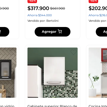
-52%
-52%
$
317
.
900
$
202
.
9
9
.
900
$
661
.
900
Ahorra
$
344
.
000
Ahorra
$
216
.
Vendido por:
Bertolini
Vendido por
Agregar
A
on vidrio
Gabinete superior Blanco de
Cocina Int