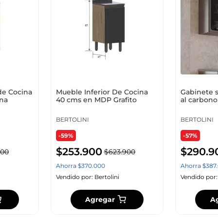
10
.
cuadros
de Cocina
Mueble Inferior De Cocina
Gabinete s
na
40 cms en MDP Grafito
al carbono
Gris
BERTOLINI
BERTOLINI
-59%
-57%
$
253
.
900
$
290
.
9
00
$
623
.
900
Ahorra
$
370
.
000
Ahorra
$
387
.
Vendido por:
Bertolini
Vendido por
Agregar
A