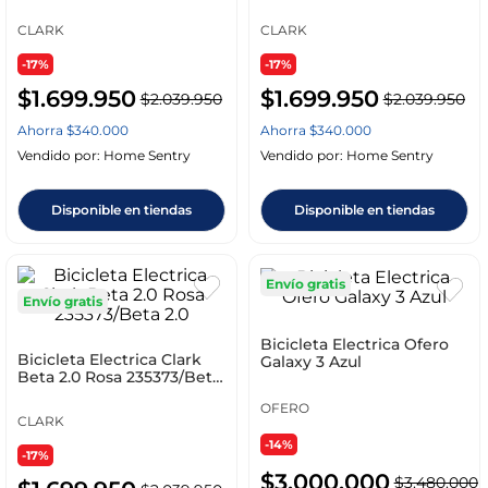
2.0
Beta 2.0
CLARK
CLARK
-17%
-17%
$
1
.
699
.
950
$
1
.
699
.
950
$
2
.
039
.
950
$
2
.
039
.
950
Ahorra
$
340
.
000
Ahorra
$
340
.
000
Vendido por:
Home Sentry
Vendido por:
Home Sentry
Disponible en tiendas
Disponible en tiendas
Envío gratis
Envío gratis
Bicicleta Electrica Ofero
Bicicleta Electrica Clark
Galaxy 3 Azul
Beta 2.0 Rosa 235373/Beta
2.0
OFERO
CLARK
-14%
-17%
$
3
.
000
.
000
$
3
.
480
.
000