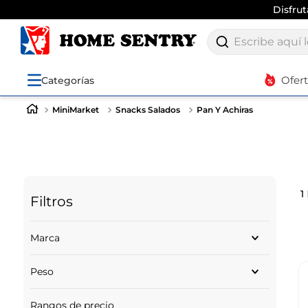
Disfru
Escribe aquí lo q
Ofer
Categorías
MiniMarket
Snacks Salados
Pan Y Achiras
1
Filtros
Marca
MISHKE
Peso
GRAMOS
Rangos de precio