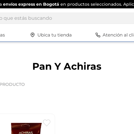
ta
envíos express en Bogotá
en productos seleccionados. Aplic
ue estás buscando
tas
Ubica tu tienda
Atención al cl
Términos más buscados
1
.
scrub daddy
2
.
escritorio
Pan Y Achiras
3
.
vajilla
4
.
silla
PRODUCTO
5
.
closet
6
.
espejo
7
.
vajillas
8
.
cafetera
9
.
zapatero