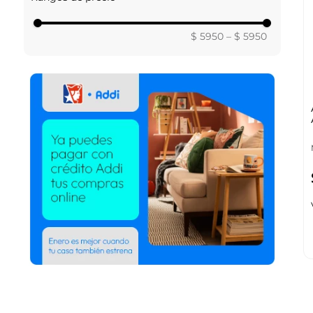
$ 5950
–
$ 5950