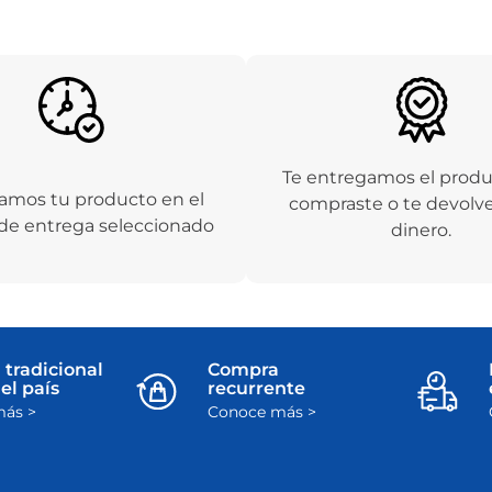
Te entregamos el prod
amos tu producto en el
compraste o te devolv
de entrega seleccionado
dinero.
 tradicional
Compra
el país
recurrente
ás >
Conoce más >