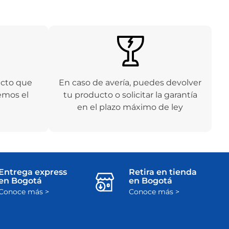
ucto que
En caso de avería, puedes devolver
emos el
tu producto o solicitar la garantía
en el plazo máximo de ley
Entrega express
Retira en tienda
en Bogotá
en Bogotá
Conoce más >
Conoce más >