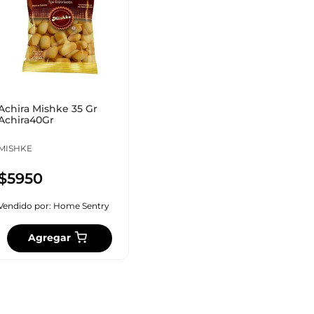
10
.
cuadros
Achira Mishke 35 Gr
Achira40Gr
MISHKE
$
5950
Vendido por:
Home Sentry
Agregar