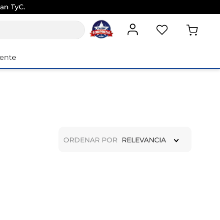
an TyC.
iente
ORDENAR POR
RELEVANCIA