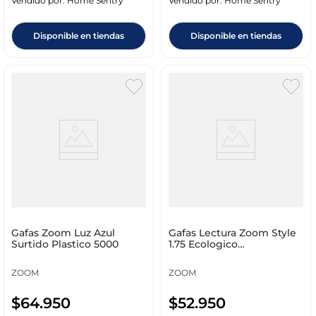
Vendido por:
Home Sentry
Vendido por:
Home Sentry
Disponible en tiendas
Disponible en tiendas
Gafas Zoom Luz Azul
Gafas Lectura Zoom Style
Surtido Plastico 5000
1.75 Ecologico
Policarbonato 8712
ZOOM
ZOOM
$
64
.
950
$
52
.
950