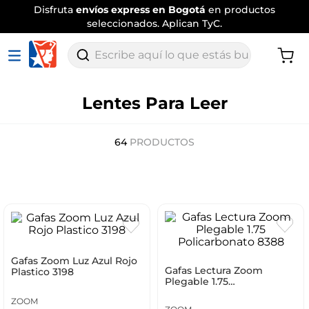
Envío
tradicional gratis
por compras
superiores a $120.000
.
Aplican TyC
Escribe aquí lo que estás buscando
Lentes Para Leer
64
PRODUCTOS
Gafas Zoom Luz Azul Rojo
Gafas Lectura Zoom
Plastico 3198
Plegable 1.75
Policarbonato 8388
ZOOM