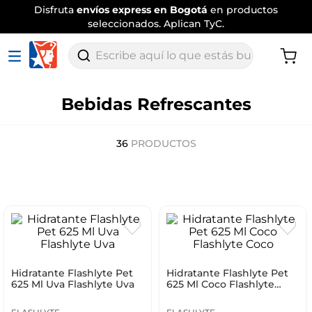
Envío
tradicional gratis
por compras
superiores a $120.000
.
Aplican TyC
Escribe aquí lo que estás buscando
Bebidas Refrescantes
36
PRODUCTOS
Hidratante Flashlyte Pet
Hidratante Flashlyte Pet
625 Ml Uva Flashlyte Uva
625 Ml Coco Flashlyte
Coco