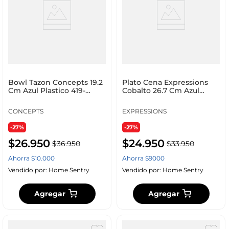
Bowl Tazon Concepts 19.2
Plato Cena Expressions
Cm Azul Plastico 419-
Cobalto 26.7 Cm Azul
251223
Melamina Trf1105Td
CONCEPTS
EXPRESSIONS
-27%
-27%
$
26
.
950
$
24
.
950
$
36
.
950
$
33
.
950
Ahorra
$
10
.
000
Ahorra
$
9000
Vendido por:
Home Sentry
Vendido por:
Home Sentry
Agregar
Agregar