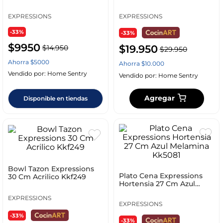
EXPRESSIONS
EXPRESSIONS
-33%
-33%
$
9950
$
19
.
950
$
14
.
950
$
29
.
950
Ahorra
$
5000
Ahorra
$
10
.
000
Vendido por:
Home Sentry
Vendido por:
Home Sentry
Agregar
Disponible en tiendas
Bowl Tazon Expressions
Plato Cena Expressions
30 Cm Acrilico Kkf249
Hortensia 27 Cm Azul
Melamina Kk5081
EXPRESSIONS
EXPRESSIONS
-33%
-33%