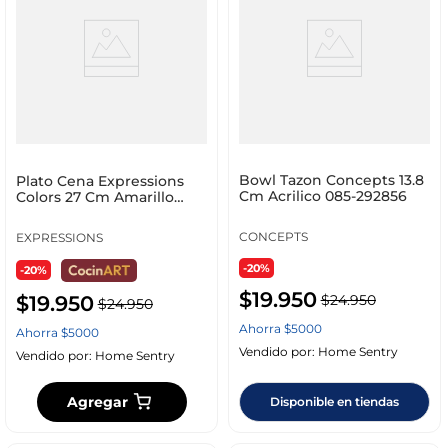
Bowl Tazon Concepts 13.8
Plato Cena Expressions
Cm Acrilico 085-292856
Colors 27 Cm Amarillo
Melamina Ff0281
CONCEPTS
EXPRESSIONS
-20%
-20%
$
19
.
950
$
19
.
950
$
24
.
950
$
24
.
950
Ahorra
$
5000
Ahorra
$
5000
Vendido por:
Home Sentry
Vendido por:
Home Sentry
Agregar
Disponible en tiendas