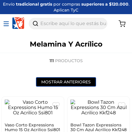
Envío
tradicional gratis
por compras
superiores a $120.000
.
Aplican TyC
Escribe aquí lo que estás buscando
Melamina Y Acrílico
111
PRODUCTOS
MOSTRAR ANTERIORES
Vaso Corto Expressions
Bowl Tazon Expressions
Humo 15 Oz Acrilico Ssi801
30 Cm Azul Acrilico Kkf248