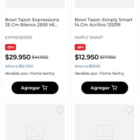
Bowl Tazon Expressions
Bowl Tazon Simply Smart
25 Cm Blanco 2500 Ml
14 Cm Acrilico 125319
Plastico Yw_25
EXPRESSIONS
SIMPLY SMART
-29%
-28%
$
29
.
950
$
12
.
950
$
41
.
950
$
17
.
950
Ahorra
$
12
.
000
Ahorra
$
5000
Vendido por:
Home Sentry
Vendido por:
Home Sentry
Agregar
Agregar