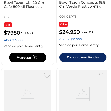
Bowl Tazon Concepts 18.8
Bowl Tazon Ubl 20 Cm
Cm Verde Plastico 419-
Cafe 800 Ml Plastico
251233
Kt0061
CONCEPTS
UBL
-29%
-31%
$
24
.
950
$
7950
$
34
.
950
$
11
.
450
Ahorra
$
10
.
000
Ahorra
$
3500
Vendido por:
Home Sentry
Vendido por:
Home Sentry
Agregar
Disponible en tiendas