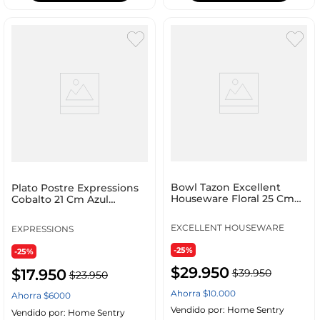
Bowl Tazon Excellent
Plato Postre Expressions
Houseware Floral 25 Cm
Cobalto 21 Cm Azul
Verde Melamina 177
Melamina Trf1081Tr
EXCELLENT HOUSEWARE
EXPRESSIONS
-25%
-25%
$
29
.
950
$
17
.
950
$
39
.
950
$
23
.
950
Ahorra
$
10
.
000
Ahorra
$
6000
Vendido por:
Home Sentry
Vendido por:
Home Sentry