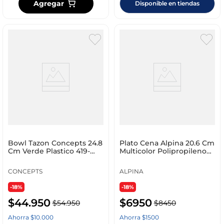
Agregar
Disponible en tiendas
Bowl Tazon Concepts 24.8
Plato Cena Alpina 20.6 Cm
Cm Verde Plastico 419-
Multicolor Polipropileno
251236
8711252062
CONCEPTS
ALPINA
-18%
-18%
$
44
.
950
$
6950
$
54
.
950
$
8450
Ahorra
$
10
.
000
Ahorra
$
1500