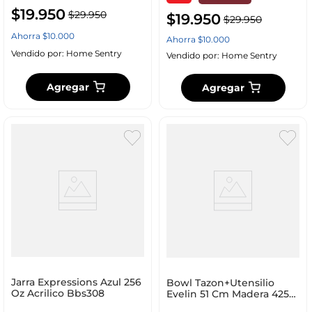
$
19
.
950
$
29
.
950
$
19
.
950
$
29
.
950
Ahorra
$
10
.
000
Ahorra
$
10
.
000
Vendido por:
Home Sentry
Vendido por:
Home Sentry
Agregar
Agregar
Jarra Expressions Azul 256
Bowl Tazon+Utensilio
Oz Acrilico Bbs308
Evelin 51 Cm Madera 4250
Ml Bambu Plasti