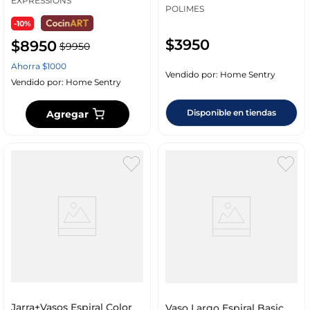
EXPRESSIONS
POLIMES
-10%
$
3950
$
8950
$
9950
Ahorra
$
1000
Vendido por:
Home Sentry
Vendido por:
Home Sentry
Disponible en tiendas
Agregar
Jarra+Vasos Espiral Color
Vaso Largo Espiral Basic