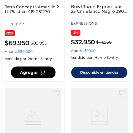
Bowl Tazon Expressions
Jarra Concepts Amarillo 2
25 Cm Blanco Negro 3900
Lt Plastico 419-251270
Ml Plastico Y
EXPRESSIONS
CONCEPTS
-21%
-22%
$
32
.
950
$
69
.
950
$
41
.
950
$
89
.
950
Ahorra
$
9000
Ahorra
$
20
.
000
Vendido por:
Home Sentry
Vendido por:
Home Sentry
Agregar
Disponible en tiendas