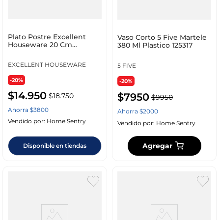
Plato Postre Excellent
Vaso Corto 5 Five Martele
Houseware 20 Cm
380 Ml Plastico 125317
Multicolor Melamina 17
EXCELLENT HOUSEWARE
5 FIVE
-20%
-20%
$
14
.
950
$
7950
$
18
.
750
$
9950
Ahorra
$
3800
Ahorra
$
2000
Vendido por:
Home Sentry
Vendido por:
Home Sentry
Agregar
Disponible en tiendas