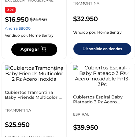
EXCELLENT HOUSEWARE
TRAMONTINA
-32%
$
32
.
950
$
16
.
950
$
24
.
950
Ahorra
$
8000
Vendido por:
Home Sentry
Vendido por:
Home Sentry
Disponible en tiendas
Agregar
Cubiertos Tramontina
Cubiertos Espiral Baby
Baby Friends Multicolor 2
Plateado 3 Pz Acero
Pz Acero Inoxida
Inoxidable Fñ13-3Pc
TRAMONTINA
ESPIRAL
$
25
.
950
$
39
.
950