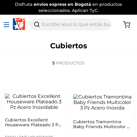
Disfruta
envíos express en Bogotá
en productos
seleccionados. Aplican TyC.
Escribe aquí lo que estás buscando
Cubiertos
5
PRODUCTOS
Cubiertos Excellent
Cubiertos Tramontina
Houseware Plateado 3 Pz
Baby Friends Multicolor 3
Acero Inoxidable
Pz Acero Inoxida