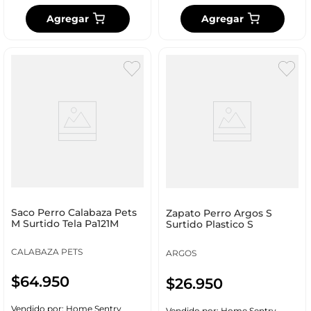
Agregar
Agregar
Saco Perro Calabaza Pets
Zapato Perro Argos S
M Surtido Tela Pa121M
Surtido Plastico S
CALABAZA PETS
ARGOS
$
64
.
950
$
26
.
950
Vendido por:
Home Sentry
Vendido por:
Home Sentry