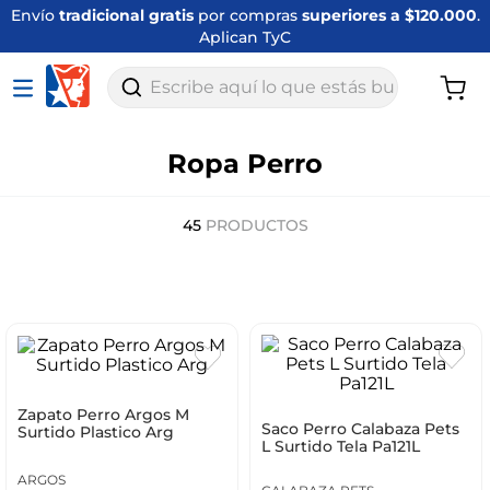
Envío
tradicional gratis
por compras
superiores a $120.000
.
Aplican TyC
Escribe aquí lo que estás buscando
Ropa Perro
45
PRODUCTOS
Zapato Perro Argos M
Saco Perro Calabaza Pets
Surtido Plastico Arg
L Surtido Tela Pa121L
ARGOS