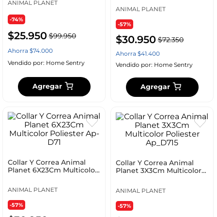
ANIMAL PLANET
ANIMAL PLANET
-74%
-57%
$
25
.
950
$
99
.
950
$
30
.
950
$
72
.
350
Ahorra
$
74
.
000
Ahorra
$
41
.
400
Vendido por:
Home Sentry
Vendido por:
Home Sentry
Agregar
Agregar
Collar Y Correa Animal
Collar Y Correa Animal
Planet 6X23Cm Multicolor
Planet 3X3Cm Multicolor
Poliester Ap-D71
Poliester Ap_D715
ANIMAL PLANET
ANIMAL PLANET
-57%
-57%