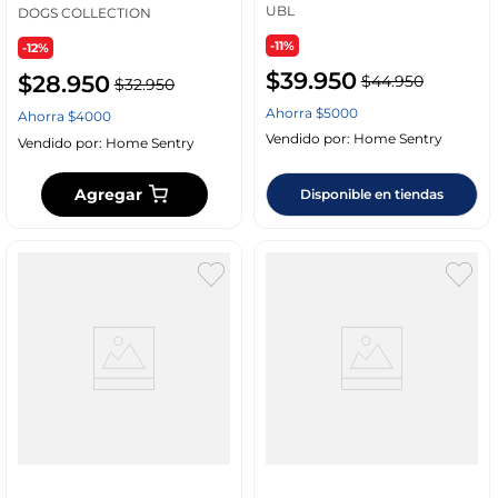
UBL
DOGS COLLECTION
-11%
-12%
$
39
.
950
$
28
.
950
$
44
.
950
$
32
.
950
Ahorra
$
5000
Ahorra
$
4000
Vendido por:
Home Sentry
Vendido por:
Home Sentry
Agregar
Disponible en tiendas