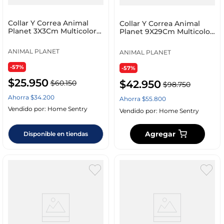
Collar Y Correa Animal
Collar Y Correa Animal
Planet 3X3Cm Multicolor
Planet 9X29Cm Multicolor
Poliester Ap-D7
Poliester Ap-D
ANIMAL PLANET
ANIMAL PLANET
-57%
-57%
$
25
.
950
$
42
.
950
$
60
.
150
$
98
.
750
Ahorra
$
34
.
200
Ahorra
$
55
.
800
Vendido por:
Home Sentry
Vendido por:
Home Sentry
Agregar
Disponible en tiendas