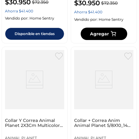
$
30
.
950
$
30
.
950
$
72
.
350
$
72
.
350
Ahorra
$
41
.
400
Ahorra
$
41
.
400
Vendido por:
Home Sentry
Vendido por:
Home Sentry
Agregar
Disponible en tiendas
Collar Y Correa Animal
Collar + Correa Anim
Planet 2X3Cm Multicolor
Animal Planet 5/8X10_14
Poliester Ap_D7
219856 Al Planet Sur
ANIMAL PLANET
ANIMAL PLANET