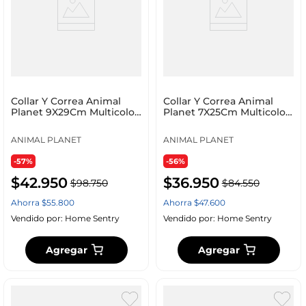
Collar Y Correa Animal
Collar Y Correa Animal
Planet 9X29Cm Multicolor
Planet 7X25Cm Multicolor
Poliester Ap_D
Poliester Ap_D71
ANIMAL PLANET
ANIMAL PLANET
-57%
-56%
$
42
.
950
$
36
.
950
$
98
.
750
$
84
.
550
Ahorra
$
55
.
800
Ahorra
$
47
.
600
Vendido por:
Home Sentry
Vendido por:
Home Sentry
Agregar
Agregar