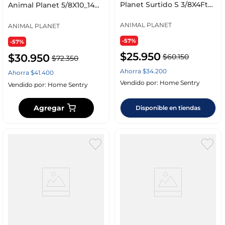
Planet Surtido S 3/8X4Ft
Animal Planet 5/8X10_14
Ap-D715-461
219855 Al Planet Sur
ANIMAL PLANET
ANIMAL PLANET
-57%
-57%
$
25
.
950
$
30
.
950
$
60
.
150
$
72
.
350
Ahorra
$
34
.
200
Ahorra
$
41
.
400
Vendido por:
Home Sentry
Vendido por:
Home Sentry
Agregar
Disponible en tiendas