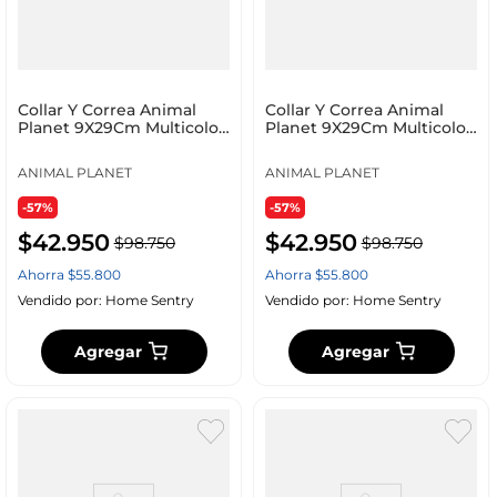
Collar Y Correa Animal
Collar Y Correa Animal
Planet 9X29Cm Multicolor
Planet 9X29Cm Multicolor
Poliester Ap_D
Poliester Ap_D
ANIMAL PLANET
ANIMAL PLANET
-57%
-57%
$
42
.
950
$
42
.
950
$
98
.
750
$
98
.
750
Ahorra
$
55
.
800
Ahorra
$
55
.
800
Vendido por:
Home Sentry
Vendido por:
Home Sentry
Agregar
Agregar