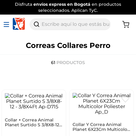
Envío
tradicional gratis
por compras
superiores a $120.000
.
Aplican TyC
Escribe aquí lo que estás buscando
Correas Collares Perro
61
PRODUCTOS
Collar + Correa Animal
Collar Y Correa Animal
Planet Surtido S 3/8X8-12 -
Planet 6X23Cm Multicolor
3/8X4Ft Ap-D715
Poliester Ap_D