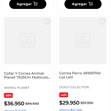
Agregar
Agregar
Correa Perro 491001740
Collar Y Correa Animal
Luz Led
Planet 7X25Cm Multicolor
Poliester Ap-D71
DOGS COLLECTION
ANIMAL PLANET
-42%
-56%
$
29
.
950
$
36
.
950
$
51
.
950
$
84
.
550
Ahorra
$
22
.
000
Ahorra
$
47
.
600