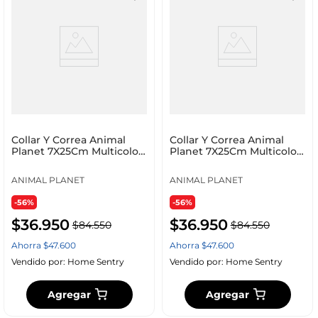
Collar Y Correa Animal
Collar Y Correa Animal
Planet 7X25Cm Multicolor
Planet 7X25Cm Multicolor
Poliester Ap-D
Poliester Ap_D71
ANIMAL PLANET
ANIMAL PLANET
-56%
-56%
$
36
.
950
$
36
.
950
$
84
.
550
$
84
.
550
Ahorra
$
47
.
600
Ahorra
$
47
.
600
Vendido por:
Home Sentry
Vendido por:
Home Sentry
Agregar
Agregar