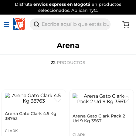
Disfruta
envíos express en Bogotá
en productos
seleccionados. Aplican TyC.
Escribe aquí lo que estás buscando
Arena
22
PRODUCTOS
Arena Gato Clark 4.5 Kg
Arena Gato Clark Pack 2
38763
Ud 9 Kg 356T
CLARK
CLARK