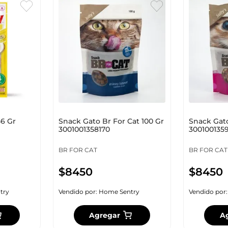
6 Gr
Snack Gato Br For Cat 100 Gr
Snack Gato
3001001358170
300100135
BR FOR CAT
BR FOR CAT
$
8450
$
8450
try
Vendido por:
Home Sentry
Vendido por
Agregar
A