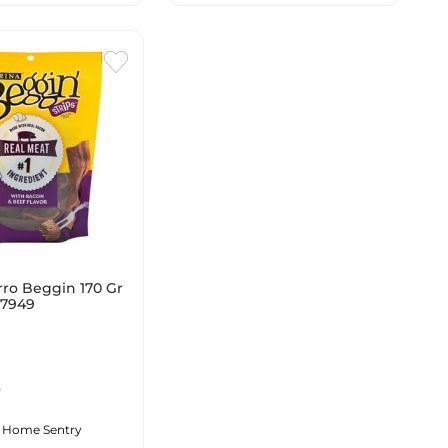
ro Beggin 170 Gr
57949
0
:
Home Sentry