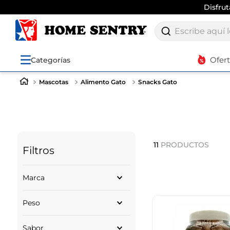
Disfru
Escribe aquí lo q
Ofer
Categorías
Mascotas
Alimento Gato
Snacks Gato
11
PRODUCTOS
Filtros
Marca
BR FOR CAT
Peso
CHURU
PURINA
GRAMOS
CHUNKY
Sabor