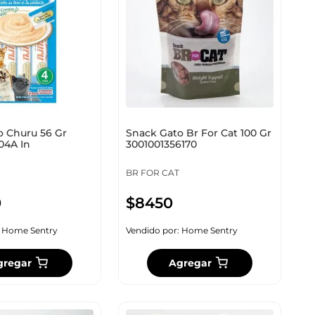
o Churu 56 Gr
Snack Gato Br For Cat 100 Gr
04A In
3001001356170
BR FOR CAT
0
$
8450
:
Home Sentry
Vendido por:
Home Sentry
gregar
Agregar