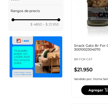
SALMON
Rangos de precio
POLLO
CARNE
ATUN
$ 4850
–
$ 21.950
Snack Gato Br For 
3001002304070
BR FOR CAT
$
21
.
950
Vendido por:
Home Sen
Agregar