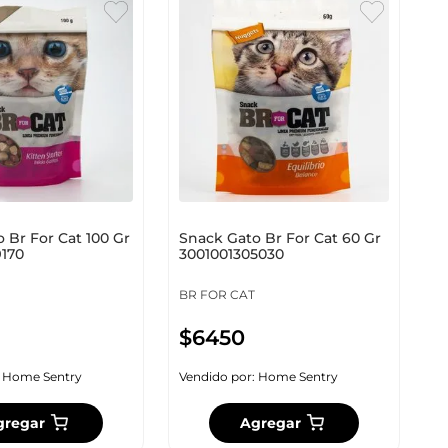
 Br For Cat 100 Gr
Snack Gato Br For Cat 60 Gr
9170
3001001305030
BR FOR CAT
$
6450
:
Home Sentry
Vendido por:
Home Sentry
gregar
Agregar