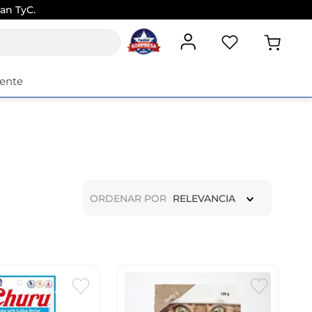
an TyC.
iente
ORDENAR POR
RELEVANCIA