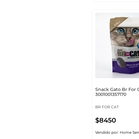
Snack Gato Br For C
3001001357170
BR FOR CAT
$
8450
Vendido por:
Home Sen