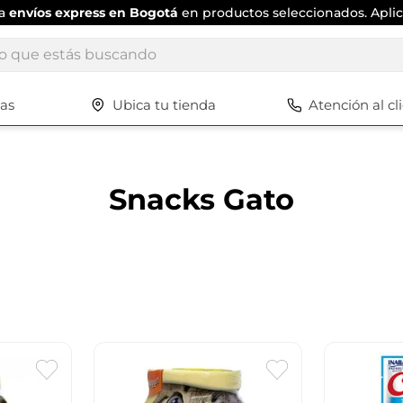
ta
envíos express en Bogotá
en productos seleccionados. Aplic
ue estás buscando
tas
Ubica tu tienda
Atención al cl
Términos más buscados
1
.
scrub daddy
2
.
escritorio
Snacks Gato
3
.
vajilla
4
.
silla
5
.
closet
6
.
espejo
7
.
vajillas
8
.
cafetera
9
.
zapatero