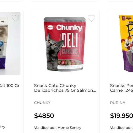
at 100 Gr
Snack Gato Chunky
Snacks Per
Delicaprichos 75 Gr Salmon
Carne 124
53939
CHUNKY
PURINA
$
4850
$
19
.
95
try
Vendido por:
Home Sentry
Vendido por