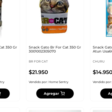
10
.
cuadros
Cat 350 Gr
Snack Gato Br For Cat 350 Gr
Snack Gat
3001002305070
Atun Usa6
BR FOR CAT
CHURU
$
21
.
950
$
14
.
95
try
Vendido por:
Home Sentry
Vendido por
Agregar
A