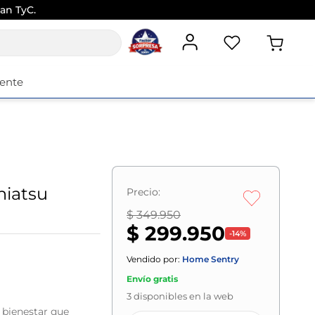
an TyC.
iente
hiatsu
Precio:
$ 349.950
$ 299.950
-
14
%
Vendido por:
Home Sentry
Envío gratis
3
disponibles en la web
 bienestar que