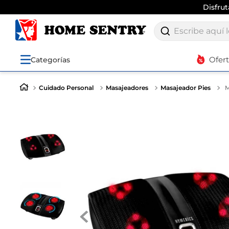
Disfru
Escribe aquí lo q
Ofer
Categorías
Cuidado Personal
Masajeadores
Masajeador Pies
M