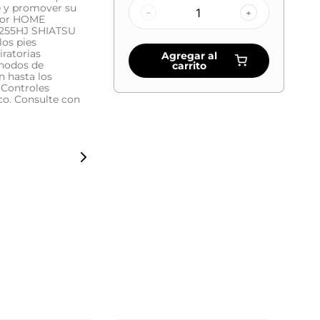
e y promover su
–
+
 por HOME
255HJ SHIATSU
los pies
ratorias
Agregar al
 nodos de
carrito
n hasta los
 Controles
ico. Consulte con