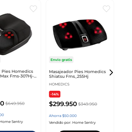
Bota
6232
MAS
Envío gratis
-41
 Pies Homedics
Masajeador Pies Homedics
r Max Fms-307Hj-
Shiatsu Fms_255Hj
HOMEDICS
-14%
50
$
299
.
950
$
649
.
950
$
349
.
950
Vendi
00
Ahorra
$
50
.
000
Home Sentry
Vendido por:
Home Sentry