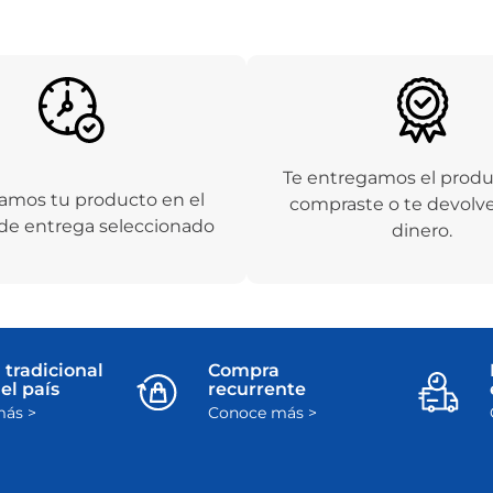
Te entregamos el prod
amos tu producto en el
compraste o te devolv
de entrega seleccionado
dinero.
 tradicional
Compra
el país
recurrente
ás >
Conoce más >