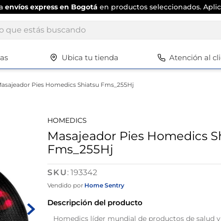
ta
envíos express en Bogotá
en productos seleccionados. Aplic
ue estás buscando
tas
Ubica tu tienda
Atención al cl
Términos más buscados
1
.
scrub daddy
asajeador Pies Homedics Shiatsu Fms_255Hj
2
.
escritorio
3
.
vajilla
HOMEDICS
4
.
closet
Masajeador Pies Homedics S
Fms_255Hj
5
.
cuadros
6
.
espejo
:
193342
7
.
silla
Vendido por
Home Sentry
8
.
vajillas
Descripción del producto
9
.
cafetera
Homedics líder mundial de productos de salud y