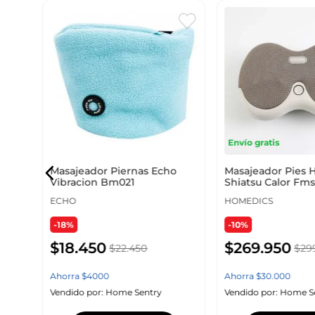
-
Envío gratis
Masajeador Piernas Echo
Masajeador Pies 
Vibracion Bm021
Shiatsu Calor Fms
ECHO
HOMEDICS
-18%
-10%
$
18
.
450
$
269
.
950
$
22
.
450
$
29
Ahorra
$
4000
Ahorra
$
30
.
000
Vendido por:
Home Sentry
Vendido por:
Home S