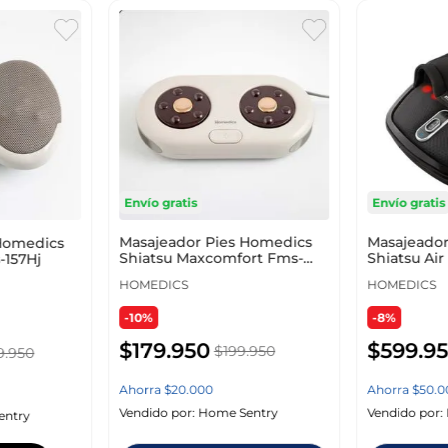
Envío gratis
Envío gratis
Masajeador Pies Homedics
Masajeador
Homedics
Shiatsu Maxcomfort Fms-
Shiatsu Ai
-157Hj
125Hj
Gy
HOMEDICS
HOMEDICS
-10%
-8%
$
179
.
950
$
599
.
9
$
199
.
950
9
.
950
Ahorra
$
20
.
000
Ahorra
$
50
.
0
Vendido por:
Home Sentry
Vendido por:
entry