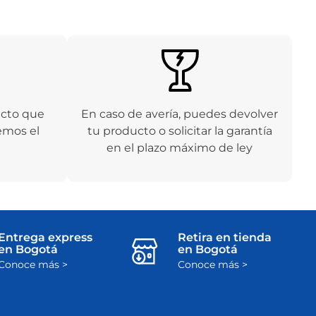
ucto que
En caso de avería, puedes devolver
emos el
tu producto o solicitar la garantía
en el plazo máximo de ley
Entrega express
Retira en tienda
en Bogotá
en Bogotá
Conoce más >
Conoce más >