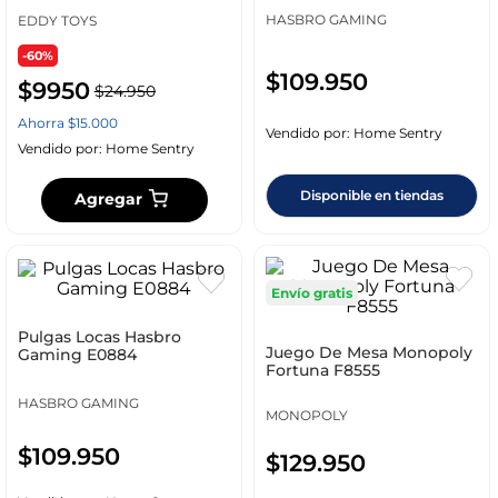
HASBRO GAMING
EDDY TOYS
-60%
$
109
.
950
$
9950
$
24
.
950
Ahorra
$
15
.
000
Vendido por:
Home Sentry
Vendido por:
Home Sentry
Disponible en tiendas
Agregar
Envío gratis
Pulgas Locas Hasbro
Juego De Mesa Monopoly
Gaming E0884
Fortuna F8555
HASBRO GAMING
MONOPOLY
$
109
.
950
$
129
.
950