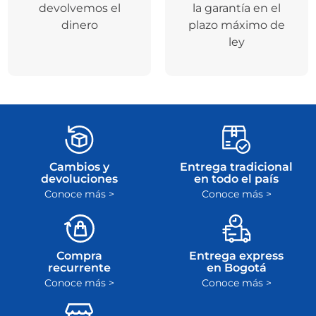
devolvemos el
la garantía en el
dinero
plazo máximo de
ley
Cambios y
Entrega tradicional
devoluciones
en todo el país
Conoce más >
Conoce más >
Compra
Entrega express
recurrente
en Bogotá
Conoce más >
Conoce más >