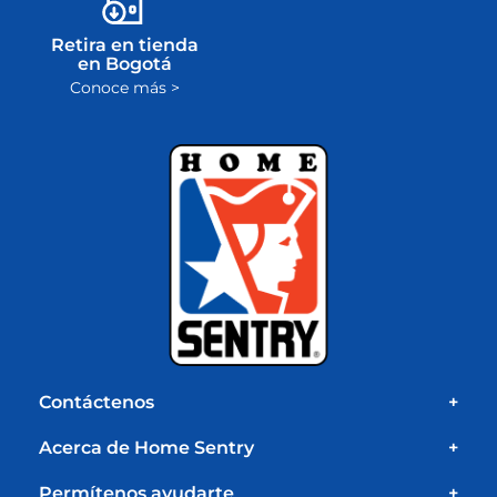
Retira en tienda
en Bogotá
Conoce más >
Contáctenos
+
Acerca de Home Sentry
+
Permítenos ayudarte
+