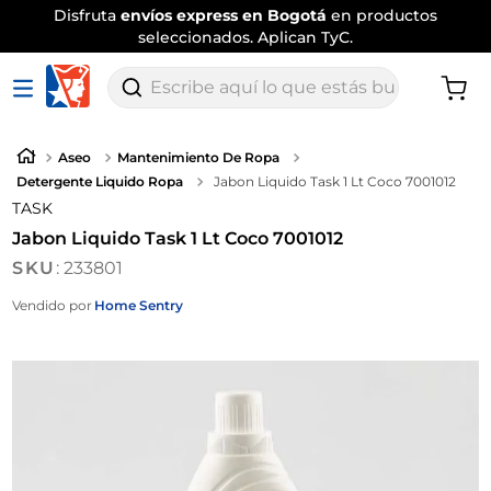
Disfruta
envíos express en Bogotá
en productos
seleccionados. Aplican TyC.
Escribe aquí lo que estás buscando
Aseo
Mantenimiento De Ropa
Detergente Liquido Ropa
Jabon Liquido Task 1 Lt Coco 7001012
TASK
Jabon Liquido Task 1 Lt Coco 7001012
:
233801
Vendido por
Home Sentry