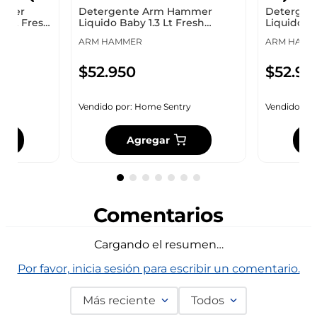
mmer
Detergente Arm Hammer
Detergen
.5 Lt Fresh
Liquido Baby 1.3 Lt Fresh
Liquido Cl
Phb001-70010
Fresh Phb
ARM HAMMER
ARM HAMM
$
52
.
950
$
52
.
95
y
Vendido por:
Home Sentry
Vendido por
Agregar
Comentarios
Cargando el resumen…
Por favor, inicia sesión para escribir un comentario.
Más reciente
Todos