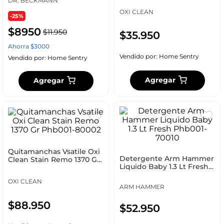
DR. BECKMANN
OXI CLEAN
-25%
$
8950
$
11
.
950
$
35
.
950
Ahorra
$
3000
Vendido por:
Home Sentry
Vendido por:
Home Sentry
Agregar
Agregar
Quitamanchas Vsatile Oxi
Detergente Arm Hammer
Clean Stain Remo 1370 Gr
Liquido Baby 1.3 Lt Fresh
Phb001-80002
Phb001-70010
OXI CLEAN
ARM HAMMER
$
88
.
950
$
52
.
950