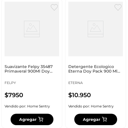
Suavizante Felpy 35487
Detergente Ecologico
Primaveral 900Ml Doy
Eterna Doy Pack 900 Ml
Pack
Floral 471002020
FELPY
ETERNA
$
7950
$
10
.
950
Vendido por:
Home Sentry
Vendido por:
Home Sentry
Agregar
Agregar