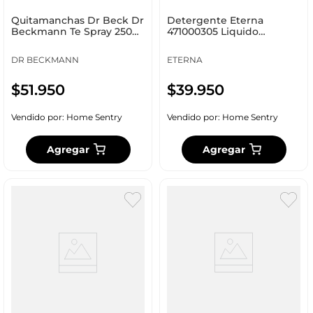
Quitamanchas Dr Beck Dr
Detergente Eterna
Beckmann Te Spray 250
471000305 Liquido
Ml Mann 66821 Desod
Bicarbonato Galon
DR BECKMANN
ETERNA
$
51
.
950
$
39
.
950
Vendido por:
Home Sentry
Vendido por:
Home Sentry
Agregar
Agregar