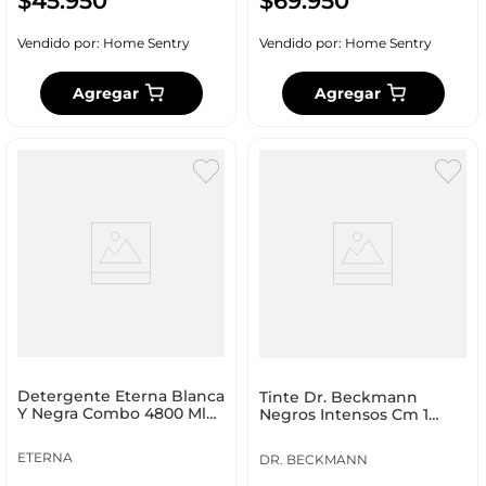
$
45
.
950
$
69
.
950
Vendido por:
Home Sentry
Vendido por:
Home Sentry
Agregar
Agregar
Detergente Eterna Blanca
Tinte Dr. Beckmann
Y Negra Combo 4800 Ml
Negros Intensos Cm 1
Floral 471000312
48418
ETERNA
DR. BECKMANN