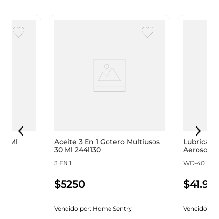
00 Ml
Aceite 3 En 1 Gotero Multiusos
Lubricant
30 Ml 2441130
Aerosol 38
3 EN 1
WD-40
$
5250
$
41
.
95
y
Vendido por:
Home Sentry
Vendido por