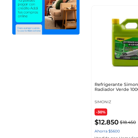
Refrigerante Simon
Radiador Verde 100
108190
SIMONIZ
-30%
$
12
.
850
$
18
.
450
Ahorra
$
5600