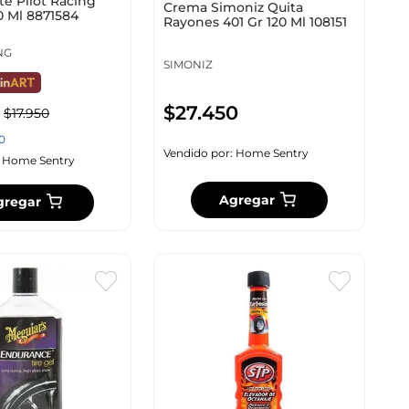
te Pilot Racing
Crema Simoniz Quita
0 Ml 8871584
Rayones 401 Gr 120 Ml 108151
NG
SIMONIZ
$
27
.
450
$
17
.
950
0
Vendido por:
Home Sentry
:
Home Sentry
Agregar
gregar