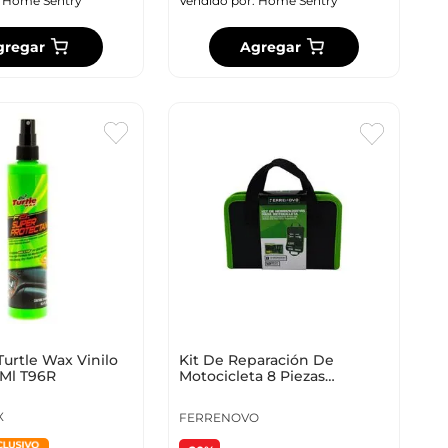
:
Home Sentry
Vendido por:
Home Sentry
gregar
Agregar
Turtle Wax Vinilo
Kit De Reparación De
 Ml T96R
Motocicleta 8 Piezas
Ferrenovo
X
FERRENOVO