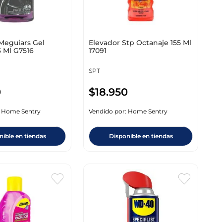
Meguiars Gel
Elevador Stp Octanaje 155 Ml
3 Ml G7516
17091
SPT
0
$
18
.
950
:
Home Sentry
Vendido por:
Home Sentry
nible en tiendas
Disponible en tiendas