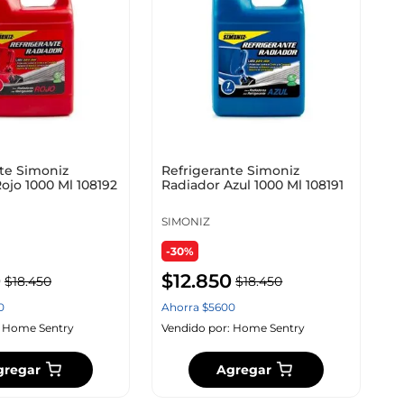
te Simoniz
Refrigerante Simoniz
ojo 1000 Ml 108192
Radiador Azul 1000 Ml 108191
SIMONIZ
-30%
0
$
12
.
850
$
18
.
450
$
18
.
450
0
Ahorra
$
5600
:
Home Sentry
Vendido por:
Home Sentry
gregar
Agregar