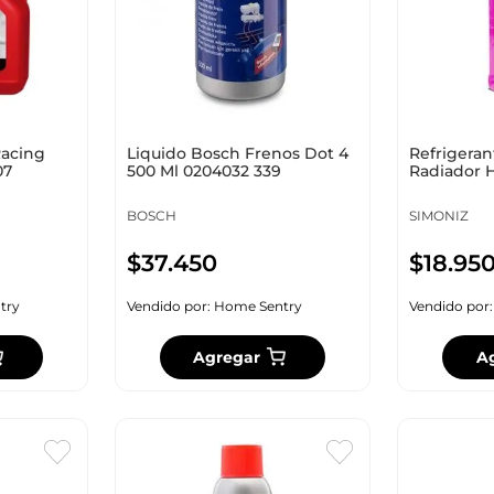
Racing
Liquido Bosch Frenos Dot 4
Refrigeran
07
500 Ml 0204032 339
Radiador H
208859
BOSCH
SIMONIZ
$
37
.
450
$
18
.
95
try
Vendido por:
Home Sentry
Vendido por
Agregar
A