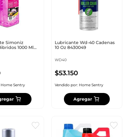
te Simoniz
Lubricante Wd-40 Cadenas
ibridos 1000 Ml
10 Oz 8430049
WD40
0
$
53
.
150
:
Home Sentry
Vendido por:
Home Sentry
gregar
Agregar