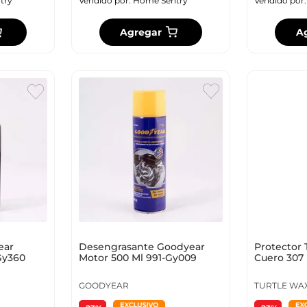
try
Vendido por:
Home Sentry
Vendido por
Agregar
A
Desengrasante Goodyear
Protector 
ear
Motor 500 Ml 991-Gy009
Cuero 307
Gy360
GOODYEAR
TURTLE WA