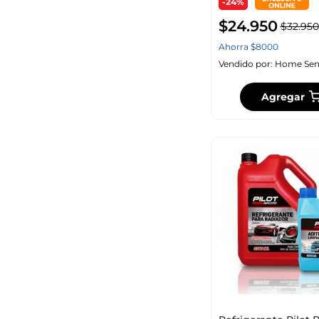
-24%
$
24
.
950
$
32
.
950
Ahorra
$
8000
Vendido por:
Home Sen
Agregar