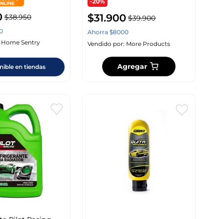
-20%
0
$
31
.
900
$
38
.
950
$
39
.
900
0
Ahorra
$
8000
:
Home Sentry
Vendido por:
More Products
Agregar
nible en tiendas