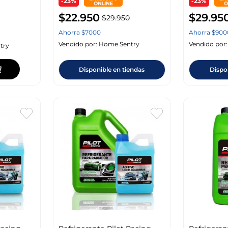
-23%
-23%
$
22
.
950
$
29
.
95
$
29
.
950
Ahorra
$
7000
Ahorra
$
900
Vendido por:
Home Sentry
Vendido por
try
Disponible en tiendas
Dispo