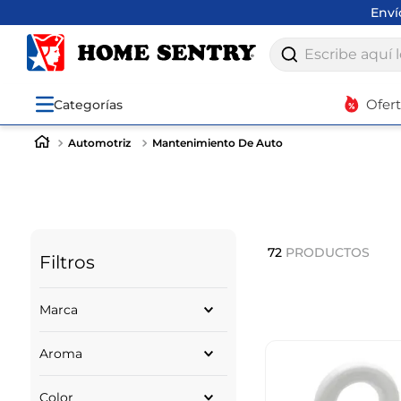
Env
Escribe aquí lo q
Ofer
Categorías
Automotriz
Mantenimiento De Auto
72
PRODUCTOS
Filtros
Marca
SIMONIZ
Aroma
PILOT RACING
MOTORKOTE
FRESA
3 EN 1
Color