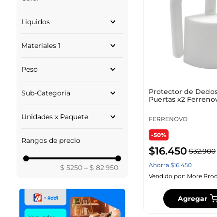
MEGUIARS
VERDE
WD40
Liquidos
ROJO
WD-40
AZUL
SPT
MILILITROS
NARANJA
Materiales 1
ARMORALL
GALONES
SONAX
PLASTICO
Peso
Mostrar 8 más
GRAMOS
Protector de Dedos
Sub-Categoría
Puertas x2 Ferreno
Lubricantes
Unidades x Paquete
Radiadores
FERRENOVO
Restauradores
2 UD
-50%
Protectores
Rangos de precio
$
16
.
450
Gasolina
$
32
.
900
Carburadores E Inyectores
Ahorra
$
16
.
450
$ 5250
–
$ 82.950
Tratamientos Aceite
Vendido por:
More Prod
Liquido Frenos
Eliminador Rayones
Agregar