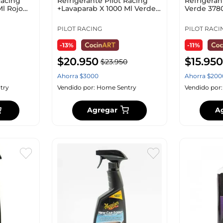
Racing
Refrigerante Pilot Racing
Refrigeran
Ml Rojo
+Lavaparab X 1000 Ml Verde
Verde 378
3785 Ml Co
PILOT RACING
PILOT RACI
-13%
-11%
$
20
.
950
$
15
.
950
$
23
.
950
Ahorra
$
3000
Ahorra
$
200
try
Vendido por:
Home Sentry
Vendido por
Agregar
A