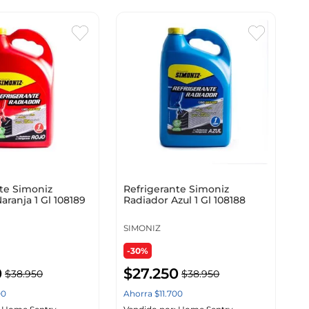
te Simoniz
Refrigerante Simoniz
aranja 1 Gl 108189
Radiador Azul 1 Gl 108188
SIMONIZ
-30%
0
$
27
.
250
$
38
.
950
$
38
.
950
00
Ahorra
$
11
.
700