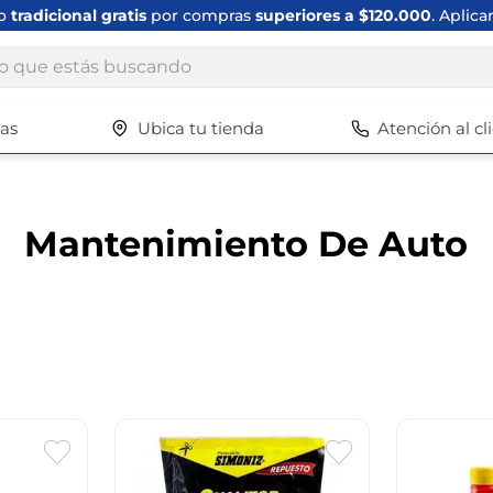
ío
tradicional gratis
por compras
superiores a $120.000
. Aplica
ue estás buscando
tas
Ubica tu tienda
Atención al cl
Términos más buscados
1
.
scrub daddy
2
.
escritorio
Mantenimiento De Auto
3
.
vajilla
4
.
silla
5
.
closet
6
.
espejo
7
.
vajillas
8
.
zapatero
9
.
cafetera