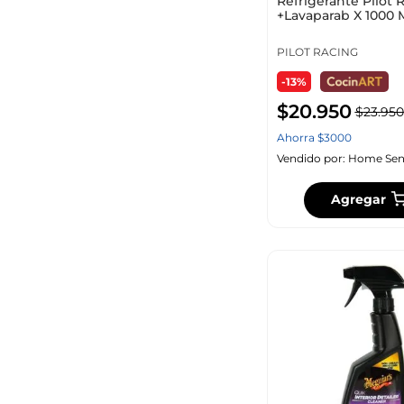
Refrigerante Pilot 
+Lavaparab X 1000 
3785 Ml 715
PILOT RACING
-13%
$
20
.
950
$
23
.
950
Ahorra
$
3000
Vendido por:
Home Sen
Agregar