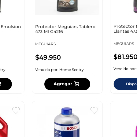
Protector 
 Emulsion
Protector Meguiars Tablero
Llantas 47
473 Ml G4216
MEGUIARS
MEGUIARS
$
81
.
95
$
49
.
950
Vendido por
try
Vendido por:
Home Sentry
Agregar
Dispo