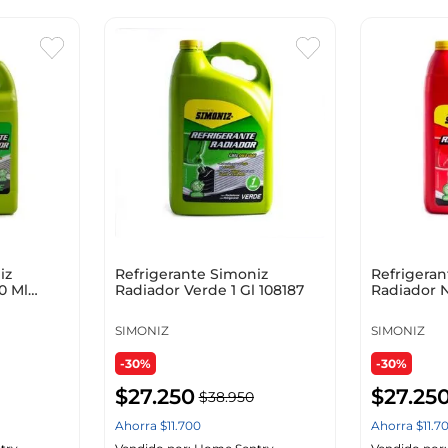
iz
Refrigerante Simoniz
Refrigeran
0 Ml
Radiador Verde 1 Gl 108187
Radiador N
SIMONIZ
SIMONIZ
-30%
-30%
$
27
.
250
$
27
.
25
$
38
.
950
Ahorra
$
11
.
700
Ahorra
$
11
.
7