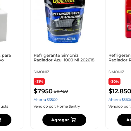
10
.
cuadros
 para
Refrigerante Simoniz
Refrigeran
vo
Radiador Azul 1000 Ml 202618
Radiador R
SIMONIZ
SIMONIZ
-31%
-30%
$
7950
$
12
.
85
$
11
.
450
Ahorra
$
3500
Ahorra
$
560
ucts
Vendido por:
Home Sentry
Vendido por
Agregar
A