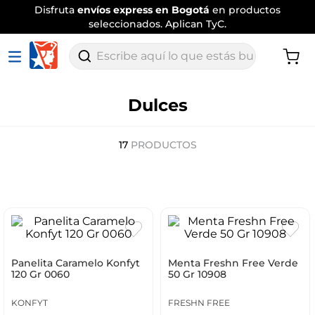
Disfruta
envíos express en Bogotá
en productos
seleccionados. Aplican TyC.
Escribe aquí lo que estás buscando
Dulces
17
PRODUCTOS
Panelita Caramelo Konfyt
Menta Freshn Free Verde
120 Gr 0060
50 Gr 10908
KONFYT
FRESHN FREE