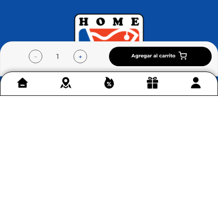
Agregar al carrito
－
＋
Contáctenos
+
Acerca de Home Sentry
+
Permítenos ayudarte
+