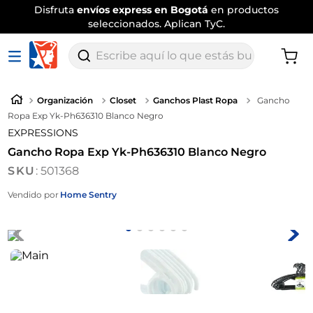
Disfruta
envíos express en Bogotá
en productos
seleccionados. Aplican TyC.
Escribe aquí lo que estás buscando
Organización
Closet
Ganchos Plast Ropa
Gancho
Ropa Exp Yk-Ph636310 Blanco Negro
EXPRESSIONS
Gancho Ropa Exp Yk-Ph636310 Blanco Negro
:
501368
Vendido por
Home Sentry