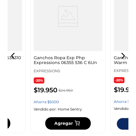
Ganchos 
-Ph636310
Ganchos Ropa Exp Php
Warm Gra
Expressions 06355 536 C 6Un
EXPRESSIO
EXPRESSIONS
-20%
-20%
$
19
.
95
$
19
.
950
$
24
.
950
Ahorra
$
50
Ahorra
$
5000
Vendido por
y
Vendido por:
Home Sentry
Agregar
Dis