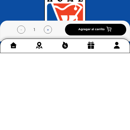
Agregar al carrito
－
＋
Contáctenos
+
Acerca de Home Sentry
+
Permítenos ayudarte
+
© 2026 - Home Sentry All rights reserved. NIT: