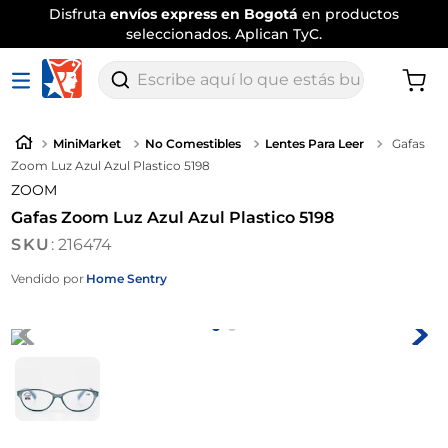
Disfruta
envíos express en Bogotá
en productos
seleccionados. Aplican TyC.
Escribe aquí lo que estás buscando
MiniMarket
No Comestibles
Lentes Para Leer
Gafas
Zoom Luz Azul Azul Plastico 5198
ZOOM
Gafas Zoom Luz Azul Azul Plastico 5198
:
216474
Vendido por
Home Sentry