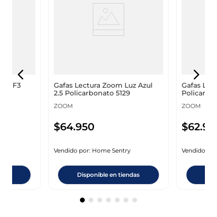
xim F3
Gafas Lectura Zoom Luz Azul
Gafas Lec
2.5 Policarbonato 5129
Policarbo
ZOOM
ZOOM
$
64
.
950
$
62
.
95
y
Vendido por:
Home Sentry
Vendido por
ndas
Disponible en tiendas
Dis