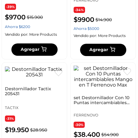
FERRENOVO
-39%
-34%
$
9700
$
15
.
900
$
9900
$
14
.
900
Ahorra
$
6200
Ahorra
$
5000
Vendido por:
More Products
Vendido por:
More Products
Agregar
Agregar
Destornillador Tactix
205431
set Destornillador Con 10
Puntas intercambiables
Mango en T Ferrenovo
TACTIX
Max
FERRENOVO
-31%
-30%
$
19
.
950
$
28
.
950
$
38
.
400
$
54
.
900