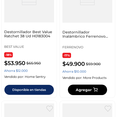
Destornillador Best Value
Destornillador
Ratchet 38 Ud H0183004
Inalámbrico Ferrenovo
con Carga USB + 10
Puntas
BEST VALUE
FERRENOVO
-18%
-17%
$
53
.
950
$
49
.
900
$
65
.
950
$
59
.
900
Ahorra
$
12
.
000
Ahorra
$
10
.
000
Vendido por:
Home Sentry
Vendido por:
More Products
Agregar
Disponible en tiendas