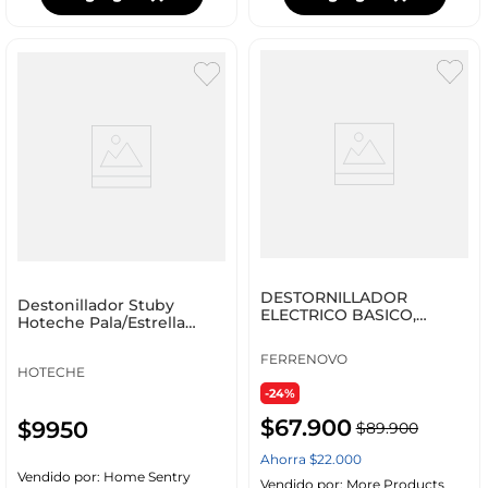
DESTORNILLADOR
Destonillador Stuby
ELECTRICO BASICO,
Hoteche Pala/Estrella
AMARILLO
Interc 250403
FERRENOVO
HOTECHE
-24%
$
67
.
900
$
9950
$
89
.
900
Ahorra
$
22
.
000
Vendido por:
Home Sentry
Vendido por:
More Products