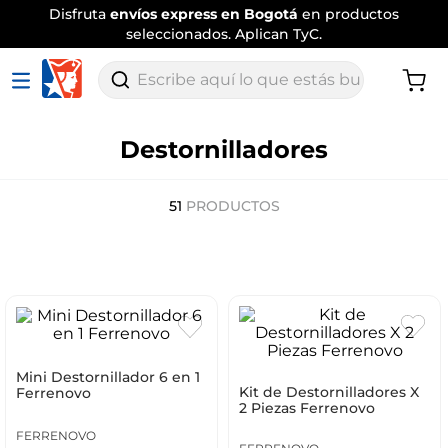
Disfruta
envíos express en Bogotá
en productos
seleccionados. Aplican TyC.
Escribe aquí lo que estás buscando
Destornilladores
51
PRODUCTOS
Mini Destornillador 6 en 1
Kit de Destornilladores X
Ferrenovo
2 Piezas Ferrenovo
FERRENOVO