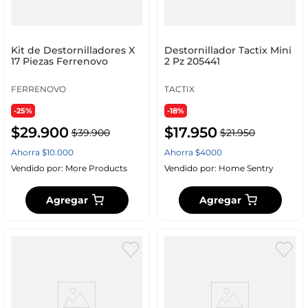
Kit de Destornilladores X
Destornillador Tactix Mini
17 Piezas Ferrenovo
2 Pz 205441
FERRENOVO
TACTIX
-25%
-18%
$
29
.
900
$
17
.
950
$
39
.
900
$
21
.
950
Ahorra
$
10
.
000
Ahorra
$
4000
Vendido por:
More Products
Vendido por:
Home Sentry
Agregar
Agregar