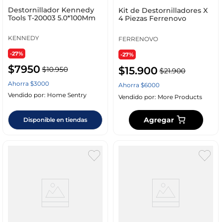
Destornillador Kennedy
Kit de Destornilladores X
Tools T-20003 5.0*100Mm
4 Piezas Ferrenovo
KENNEDY
FERRENOVO
-27%
-27%
$
7950
$
15
.
900
$
10
.
950
$
21
.
900
Ahorra
$
3000
Ahorra
$
6000
Vendido por:
Home Sentry
Vendido por:
More Products
Agregar
Disponible en tiendas