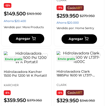
CLARK
-12%
-7%
$
149
.
500
$
169
.
900
$
259
.
950
$
279
.
950
Ahorra
$
20
.
400
Ahorra
$
20
.
000
Vendido por:
More Products
Vendido por:
Home Sentry
Agregar
Agregar
Envío gratis
Envío gratis
Hidrolavadora Clark
Hidrolavadora Karcher
1885Psi 1600 W LT317-
1500 Psi 1200 W K Portatil
1600C
CLARK
KARCHER
-5%
-5%
$
359
.
950
$
329
.
950
$
379
.
950
$
346
.
950