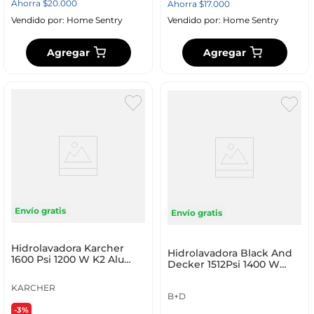
Ahorra
$
20
.
000
Ahorra
$
17
.
000
Vendido por:
Home Sentry
Vendido por:
Home Sentry
Agregar
Agregar
Envío gratis
Envío gratis
Hidrolavadora Karcher
Hidrolavadora Black And
1600 Psi 1200 W K2 Alu
Decker 1512Psi 1400 W
Dakar
Pá450Td
KARCHER
B+D
-3%