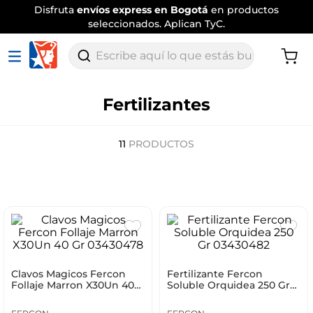
Disfruta
envíos express en Bogotá
en productos
seleccionados. Aplican TyC.
Escribe aquí lo que estás buscando
Fertilizantes
11
PRODUCTOS
Clavos Magicos Fercon
Fertilizante Fercon
Follaje Marron X30Un 40
Soluble Orquidea 250 Gr
Gr 03430478
03430482