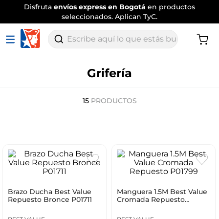
Disfruta
envíos express en Bogotá
en productos
seleccionados. Aplican TyC.
Escribe aquí lo que estás buscando
Grifería
15
PRODUCTOS
Brazo Ducha Best Value
Manguera 1.5M Best Value
Repuesto Bronce P01711
Cromada Repuesto
P01799