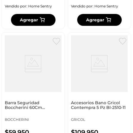
Vendido por:
Home Sentry
Vendido por:
Home Sentry
Agregar
Agregar
Barra Seguridad
Accesorios Bano Gricol
Boccherini 60Cm
Contempra 5 Pz Bl-2510-11
Aluminio Yá54
BOCCHERINI
GRICOL
$
59
.
950
$
109
.
950