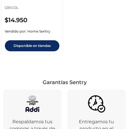
GRICOL
$
14
.
950
Vendido por:
Home Sentry
Disponible en tiendas
Garantías Sentry
Respaldamos tus
Entregamos tu
compras a través de
producto en el