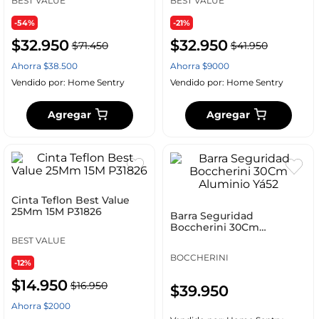
BEST VALUE
BEST VALUE
-54%
-21%
$
32
.
950
$
32
.
950
$
71
.
450
$
41
.
950
Ahorra
$
38
.
500
Ahorra
$
9000
Vendido por:
Home Sentry
Vendido por:
Home Sentry
Agregar
Agregar
Cinta Teflon Best Value
25Mm 15M P31826
Barra Seguridad
Boccherini 30Cm
Aluminio Yá52
BEST VALUE
BOCCHERINI
-12%
$
14
.
950
$
16
.
950
$
39
.
950
Ahorra
$
2000