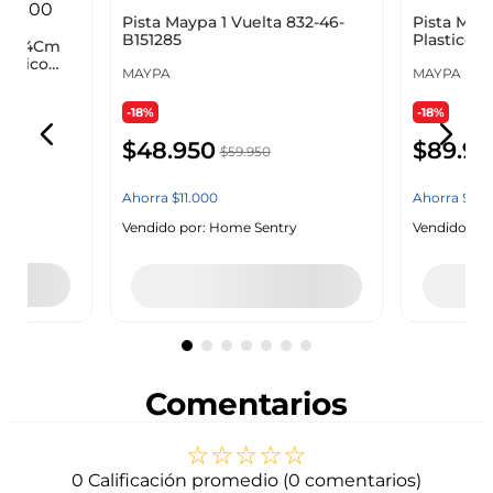
Pista Maypa 1 Vuelta 832-46-
Pista May
6X11X4Cm
B151285
Plastico 
lastico
MAYPA
MAYPA
-18%
-18%
$
48
.
950
$
89
.
95
$
59
.
950
Ahorra
$
11
.
000
Ahorra
$
20
.
y
Vendido por:
Home Sentry
Vendido por
ndas
Agregar