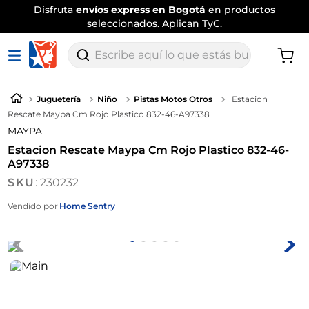
Disfruta
envíos express en Bogotá
en productos
seleccionados. Aplican TyC.
Escribe aquí lo que estás buscando
Juguetería
Niño
Pistas Motos Otros
Estacion
Rescate Maypa Cm Rojo Plastico 832-46-A97338
MAYPA
Estacion Rescate Maypa Cm Rojo Plastico 832-46-
A97338
:
230232
Vendido por
Home Sentry