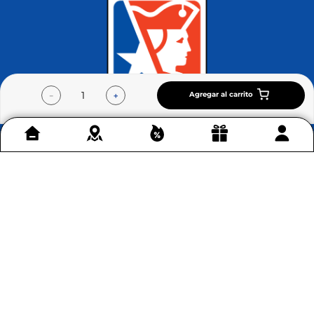
Retira en tienda
en Bogotá
Conoce más >
Agregar al carrito
－
＋
Contáctenos
+
Acerca de Home Sentry
+
Permítenos ayudarte
+