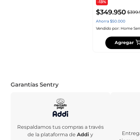
-13%
$
349
.
950
$
399
.
Ahorra
$
50
.
000
Vendido por:
Home Sen
Agregar
Garantías Sentry
Respaldamos tus compras a través
Entreg
de la plataforma de
Addi
y