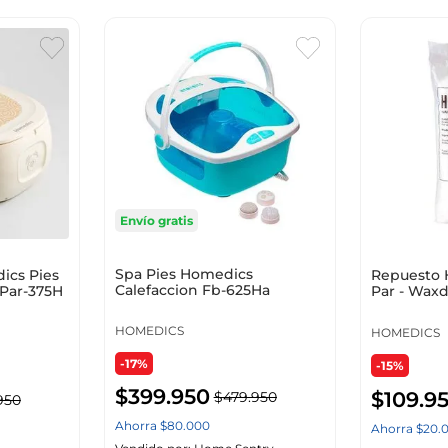
Envío gratis
Spa Pies Homedics
ics Pies
Repuesto 
Calefaccion Fb-625Ha
Par-375H
Par - Wax
HOMEDICS
HOMEDICS
-17%
-15%
$
399
.
950
$
109
.
9
$
479
.
950
950
Ahorra
$
80
.
000
Ahorra
$
20
.