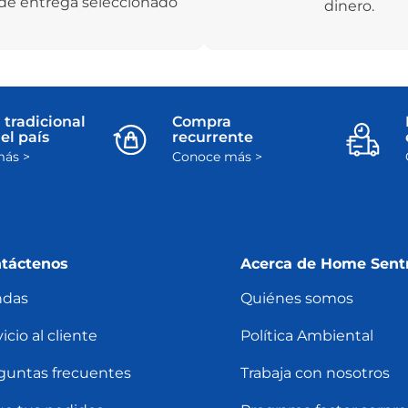
de entrega seleccionado
dinero.
 tradicional
Compra
el país
recurrente
ás >
Conoce más >
táctenos
Acerca de Home Sent
ndas
Quiénes somos
icio al cliente
Política Ambiental
guntas frecuentes
Trabaja con nosotros