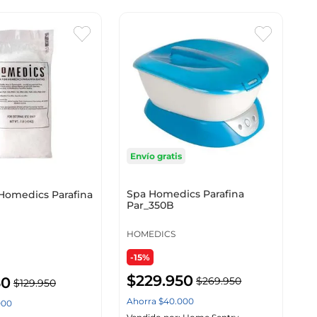
Envío gratis
Spa Homedics Parafina
Homedics Parafina
Par_350B
d
HOMEDICS
-15%
$
229
.
950
50
$
269
.
950
$
129
.
950
Ahorra
$
40
.
000
000