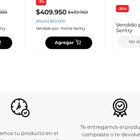
-7%
-20%
$
409
.
950
950
$
439
.
950
Ahorra
$
30
.
000
Vendido 
try
Vendido por:
Home Sentry
Sentry
No d
Agregar
Te entregamos el prod
amos tu producto en el
compraste o te devolv