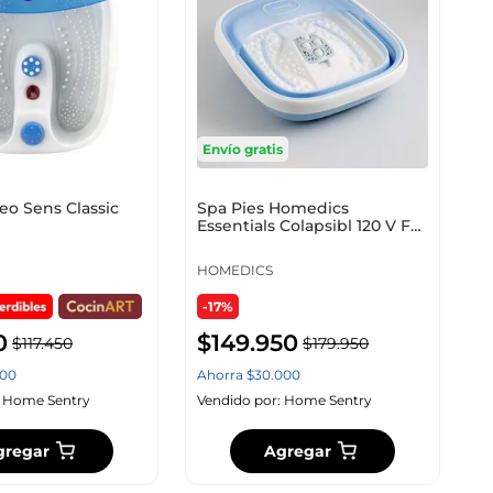
Envío gratis
eo Sens Classic
Spa Pies Homedics
Essentials Colapsibl 120 V Fb-
72
HOMEDICS
-17%
0
$
149
.
950
$
117
.
450
$
179
.
950
00
Ahorra
$
30
.
000
:
Home Sentry
Vendido por:
Home Sentry
gregar
Agregar