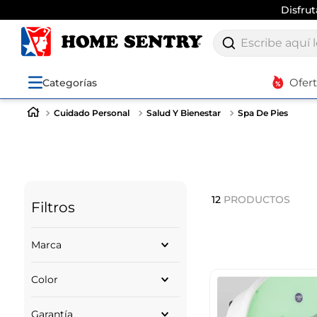
Disfru
Escribe aquí lo q
Ofer
Categorías
Cuidado Personal
Salud Y Bienestar
Spa De Pies
12
PRODUCTOS
Filtros
Marca
HOMEDICS
Color
NEO SENS
BLANCO
Garantía