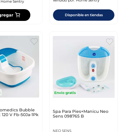
Vendido por:
Home Sentry
:
Home Sentry
gregar
Disponible en tiendas
s
Envío gratis
Homedics Bubble
Spa Para Pies+Manicu Neo
x 120 V Fb-50Ja-1Pk
Sens 098765 B
NEO SENS