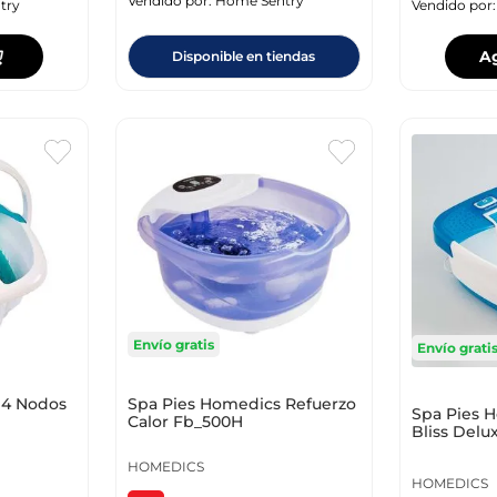
Vendido por:
Home Sentry
try
Vendido por
A
Disponible en tiendas
Envío gratis
Envío grati
 4 Nodos
Spa Pies Homedics Refuerzo
Spa Pies 
Calor Fb_500H
Bliss Delu
HOMEDICS
HOMEDICS