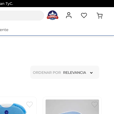
an TyC.
iente
ORDENAR POR
RELEVANCIA