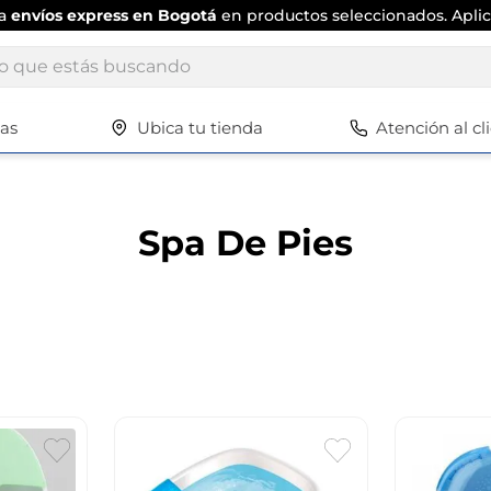
ta
envíos express en Bogotá
en productos seleccionados. Aplic
ue estás buscando
tas
Ubica tu tienda
Atención al cl
Términos más buscados
1
.
scrub daddy
2
.
escritorio
Spa De Pies
3
.
vajilla
4
.
silla
5
.
closet
6
.
espejo
7
.
vajillas
8
.
zapatero
9
.
cafetera