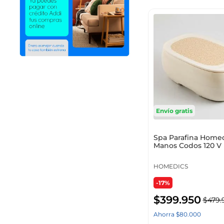
Unidades x Paquete
Envío gratis
Spa Parafina Homed
Manos Codos 120 V 
HOMEDICS
-17%
Rangos de precio
$
399
.
950
$
479
.
Ahorra
$
80
.
000
$ 94.950
–
$ 409.950