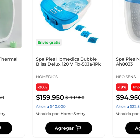
10
.
cuadros
Envío gratis
 Thermal
Spa Pies Homedics Bubble
Spa Pies N
Bliss Delux 120 V Fb-50Ja-1Pk
Ah8033
HOMEDICS
NEO SENS
-20%
-19%
$
159
.
950
$
94
.
95
50
$
199
.
950
Ahorra
$
40
.
000
Ahorra
$
22
.
5
try
Vendido por:
Home Sentry
Vendido por
Agregar
A