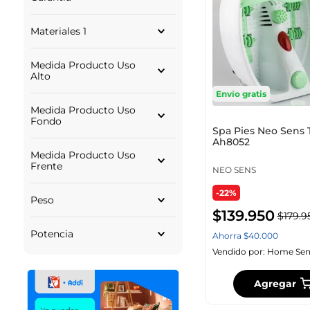
MORADO
BEIGE
La del empaque; si no se
AZUL
Materiales 1
indica, 1 año. Aplican
términos y condiciones.
PLASTICO
Medida Producto Uso
Alto
Envío gratis
43.02
Medida Producto Uso
42.24
Fondo
27.02
Spa Pies Neo Sens
Ah8052
44.00
Medida Producto Uso
37.00
Frente
NEO SENS
36.00
18.02
-22%
Peso
17.52
$
139
.
950
$
179
.
9
11.12
KILOGRAMO
Potencia
Ahorra
$
40
.
000
Vendido por:
Home Sen
Agregar