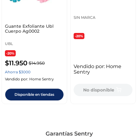
SIN MARCA
Guante Exfoliante Ubl
Cuerpo Ag0002
-20%
UBL
-20%
$
11
.
950
$
14
.
950
Vendido por:
Home
Sentry
Ahorra
$
3000
Vendido por:
Home Sentry
No disponible
Disponible en tiendas
Garantías Sentry