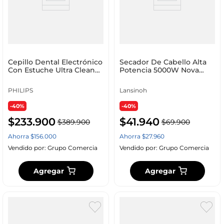
Cepillo Dental Electrónico
Secador De Cabello Alta
Con Estuche Ultra Clean
Potencia 5000W Nova
Con Irrigador Limpieza
9026 Original
Profunda Philipls
PHILIPS
Lansinoh
-40%
-40%
$
233
.
900
$
41
.
940
$
389
.
900
$
69
.
900
Ahorra
$
156
.
000
Ahorra
$
27
.
960
Vendido por:
Grupo Comercia
Vendido por:
Grupo Comercia
Agregar
Agregar