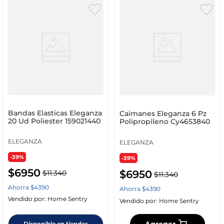
Bandas Elasticas Eleganza
Caimanes Eleganza 6 Pz
20 Ud Poliester 159021440
Polipropileno Cy4653840
ELEGANZA
ELEGANZA
-39%
-39%
$
6950
$
6950
$
11
.
340
$
11
.
340
Ahorra
$
4390
Ahorra
$
4390
Vendido por:
Home Sentry
Vendido por:
Home Sentry
Agregar
Disponible en tiendas