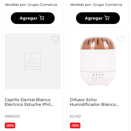
Vendido por:
Grupo Comercia
Vendido por:
Grupo Comercia
Agregar
Agregar
Cepillo Dental Blanco
Difusor Echo
Eléctrico Estuche Phil
Humidificador Blanco
Recargable 5 Modos
Hlg142
Limpieza Con Estuche
INNOVO
ECHO
-35%
-35%