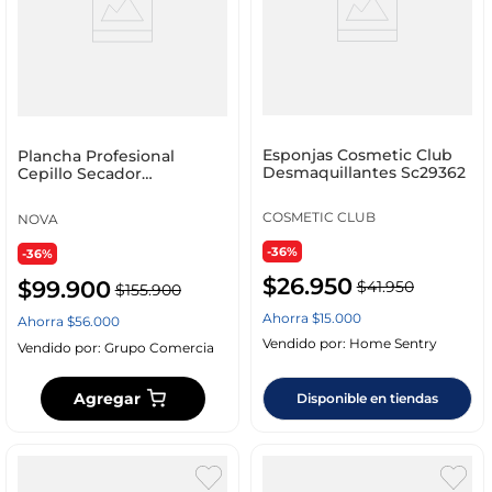
Esponjas Cosmetic Club
Plancha Profesional
Desmaquillantes Sc29362
Cepillo Secador
Modelador Iónico Liss Pro
Aguacate Alisado Rápido
COSMETIC CLUB
NOVA
Verde Verde
-36%
-36%
$
26
.
950
$
99
.
900
$
41
.
950
$
155
.
900
Ahorra
$
15
.
000
Ahorra
$
56
.
000
Vendido por:
Home Sentry
Vendido por:
Grupo Comercia
Agregar
Disponible en tiendas