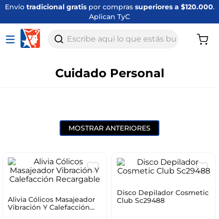
Envío
tradicional gratis
por compras
superiores a $120.000
.
Aplican TyC
Escribe aquí lo que estás buscando
Cuidado Personal
MOSTRAR ANTERIORES
Disco Depilador Cosmetic
Alivia Cólicos Masajeador
Club Sc29488
Vibración Y Calefacción
Recargable