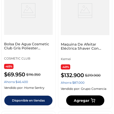
Bolsa De Agua Cosmetic
Maquina De Afeitar
Club Gris Poliester
Eléctrica Shaver Con
Sb84240
estuche Obsequio
Maquina De Bolsillo
COSMETIC CLUB
Kemei
-40%
-40%
$
69
.
950
$
132
.
900
$
116
.
350
$
219
.
900
Ahorra
$
46
.
400
Ahorra
$
87
.
000
Vendido por:
Home Sentry
Vendido por:
Grupo Comercia
Agregar
Disponible en tiendas