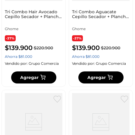
Tri Combo Hair Avocado
Tri Combo Aguacate
Cepillo Secador + Plancha
Cepillo Secador + Plancha
Cabello + Rizadora Tubo +
Cabello + Pinza Sirena +
Obsequio Toalla Microfibra
Obsequio Toalla Microfibra
Ghome
Ghome
Cabello
Cabello
-37%
-37%
$
139
.
900
$
139
.
900
$
220
.
900
$
220
.
900
Ahorra
$
81
.
000
Ahorra
$
81
.
000
Vendido por:
Grupo Comercia
Vendido por:
Grupo Comercia
Agregar
Agregar