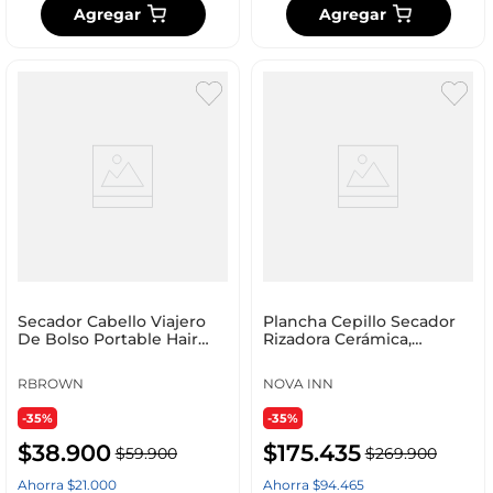
Agregar
Agregar
Secador Cabello Viajero
Plancha Cepillo Secador
De Bolso Portable Hair
Rizadora Cerámica,
Dryer 1800 Wa
Aguacate Y Macadamia
RBROWN
NOVA INN
-35%
-35%
$
38
.
900
$
175
.
435
$
59
.
900
$
269
.
900
Ahorra
$
21
.
000
Ahorra
$
94
.
465