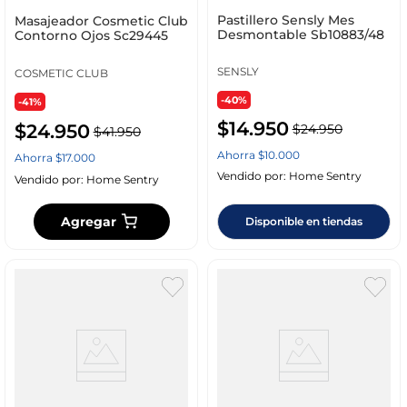
Pastillero Sensly Mes
Masajeador Cosmetic Club
Desmontable Sb10883/48
Contorno Ojos Sc29445
SENSLY
COSMETIC CLUB
-40%
-41%
$
14
.
950
$
24
.
950
$
24
.
950
$
41
.
950
Ahorra
$
10
.
000
Ahorra
$
17
.
000
Vendido por:
Home Sentry
Vendido por:
Home Sentry
Agregar
Disponible en tiendas