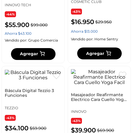
COSMETIC CLUB
INNOVO TECH
-43%
-44%
$
16
.
950
$
29
.
950
$
55
.
900
$
99
.
000
Ahorra
$
13
.
000
Ahorra
$
43
.
100
Vendido por:
Home Sentry
Vendido por:
Grupo Comercia
Agregar
Agregar
Báscula Digital Tezzio 3
Masajeador Reafirmante
Funciones
Electrico Cara Cuello Yoga
Facil
TEZZIO
INNOVO
-43%
-43%
$
34
.
100
$
59
.
900
$
39
.
900
$
69
.
900