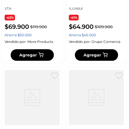
Conexión Bluetooth 12 en
Boquillas
1
VTA
ILUMAX
-42%
-41%
$
69
.
900
$
64
.
900
$
119
.
900
$
109
.
900
Ahorra
$
50
.
000
Ahorra
$
45
.
000
Vendido por:
More Products
Vendido por:
Grupo Comercia
Agregar
Agregar