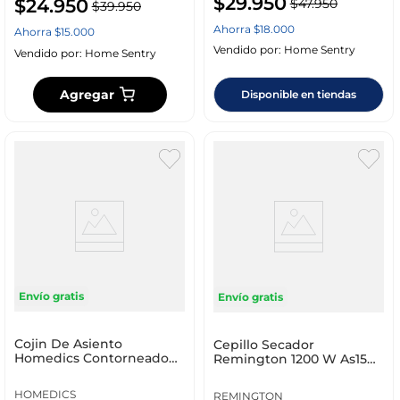
$
29
.
950
$
24
.
950
$
47
.
950
$
39
.
950
Ahorra
$
18
.
000
Ahorra
$
15
.
000
Vendido por:
Home Sentry
Vendido por:
Home Sentry
Agregar
Disponible en tiendas
Envío gratis
Envío gratis
Cojin De Asiento
Cepillo Secador
Homedics Contorneado
Remington 1200 W As15A
Con Calor Hcs-53D-Nv-Hn
(110) F
HOMEDICS
REMINGTON