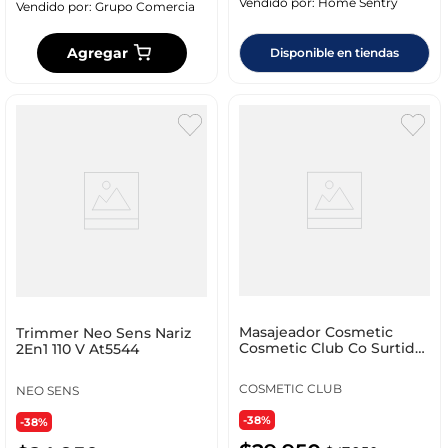
Vendido por:
Home Sentry
Vendido por:
Grupo Comercia
Agregar
Disponible en tiendas
Masajeador Cosmetic
Trimmer Neo Sens Nariz
Cosmetic Club Co Surtido
2En1 110 V At5544
Sc29376 Club Hielo
COSMETIC CLUB
NEO SENS
-38%
-38%