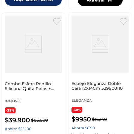
Espejo Eleganza Doble
Combo Esfera Rodillo
Cara 12X14Cm 529900110
Silicona Quita Pelos +
Cepillo Masaje Mascotas
Vapor
ELEGANZA
INNOVO
-38%
-39%
$
9950
$
39
.
900
$
16
.
140
$
65
.
000
Ahorra
$
6190
Ahorra
$
25
.
100