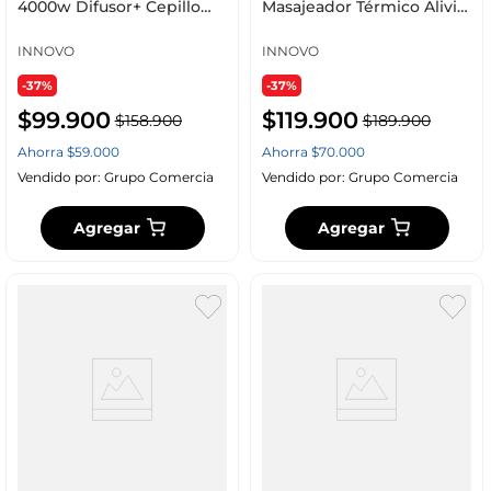
4000w Difusor+ Cepillo
Masajeador Térmico Alivia
Cabello Rizado Ondulado
Cólicos Y Medias Térmicas
+ Obsequio Toalla
De Peluche Ovejeras
INNOVO
INNOVO
Microfibra
-37%
-37%
$
99
.
900
$
119
.
900
$
158
.
900
$
189
.
900
Ahorra
$
59
.
000
Ahorra
$
70
.
000
Vendido por:
Grupo Comercia
Vendido por:
Grupo Comercia
Agregar
Agregar