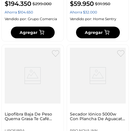
$
194
.
350
$
59
.
950
$
299
.
000
$
91
.
950
Ahorra
$
104
.
650
Ahorra
$
32
.
000
Vendido por:
Grupo Comercia
Vendido por:
Home Sentry
Agregar
Agregar
Lipofibra Baja De Peso
Secador Iónico 5000w
Quema Grasa Te Café
Con Plancha De Aguacate
Verde
Hidratación Extrema Pro
Nova Inn Verde 110v Verde
LIPOFIBRA
PRO NOVA INN