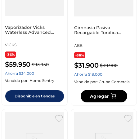
Vaporizador Vicks
Gimnasia Pasiva
Waterless Advanced
Recargable Tonifica
Soothing Vapors K-V1750-
Trabaja Músculos Facil En
V
Casa
VICKS
ABB
-36%
-36%
$
59
.
950
$
31
.
900
$
93
.
950
$
49
.
900
Ahorra
$
34
.
000
Ahorra
$
18
.
000
Vendido por:
Home Sentry
Vendido por:
Grupo Comercia
Agregar
Disponible en tiendas