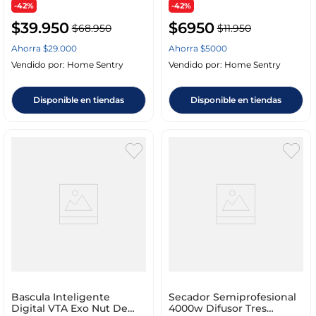
-42%
-42%
$
39
.
950
$
6950
$
68
.
950
$
11
.
950
Ahorra
$
29
.
000
Ahorra
$
5000
Vendido por:
Home Sentry
Vendido por:
Home Sentry
Disponible en tiendas
Disponible en tiendas
Bascula Inteligente
Secador Semiprofesional
Digital VTA Exo Nut De
4000w Difusor Tres