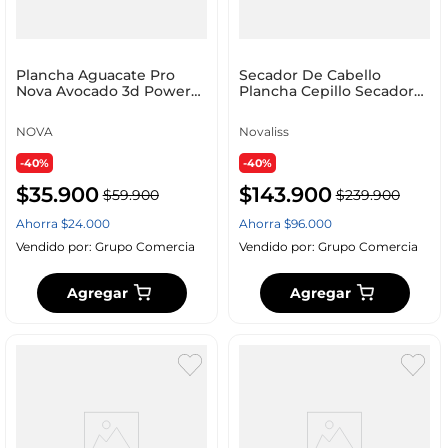
Plancha Aguacate Pro
Secador De Cabello
Nova Avocado 3d Power
Plancha Cepillo Secador
Alisa
Liss Pro Aguacate Peinado
Profesional Verde Verde
NOVA
Novaliss
-40%
-40%
$
35
.
900
$
143
.
900
$
59
.
900
$
239
.
900
Ahorra
$
24
.
000
Ahorra
$
96
.
000
Vendido por:
Grupo Comercia
Vendido por:
Grupo Comercia
Agregar
Agregar