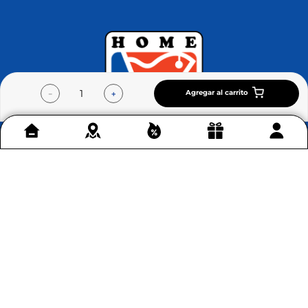
Agregar al carrito
－
＋
Contáctenos
+
Acerca de Home Sentry
+
Permítenos ayudarte
+