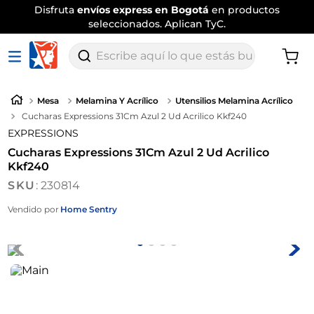
Disfruta
envíos express en Bogotá
en productos
seleccionados. Aplican TyC.
Escribe aquí lo que estás buscando
Mesa
Melamina Y Acrílico
Utensilios Melamina Acrílico
Cucharas Expressions 31Cm Azul 2 Ud Acrilico Kkf240
EXPRESSIONS
Cucharas Expressions 31Cm Azul 2 Ud Acrilico
Kkf240
:
230814
Vendido por
Home Sentry