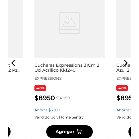
llent
Cucharas Expressions 31Cm 2
Cucharas 
co 2 Pz
Ud Acrilico Kkf240
Azul 2 Ud 
E
EXPRESSIONS
EXPRESSIO
-40%
-40%
$
8950
$
8950
$
14
.
950
Ahorra
$
6000
Ahorra
$
60
y
Vendido por:
Home Sentry
Vendido por
Agregar