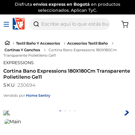
Disfruta
envíos express en Bogotá
en productos
seleccionados. Aplican TyC.
Escribe aquí lo que estás buscando
Textil Baño Y Accesorios
Accesorios Textil Baño
Cortinas Y Ganchos
Cortina Bano Expressions 180X180Cm
Transparente Polietileno Ge11
EXPRESSIONS
Cortina Bano Expressions 180X180Cm Transparente
Polietileno Ge11
:
230694
Vendido por
Home Sentry