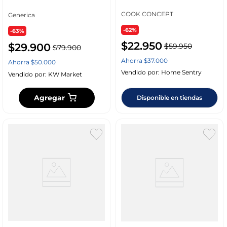
Poliester Ka4825
COOK CONCEPT
Generica
-62%
-63%
$
22
.
950
$
29
.
900
$
59
.
950
$
79
.
900
Ahorra
$
37
.
000
Ahorra
$
50
.
000
Vendido por:
Home Sentry
Vendido por:
KW Market
Agregar
Disponible en tiendas