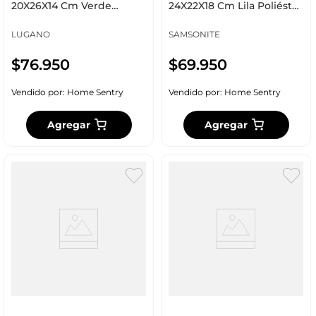
20X26X14 Cm Verde
24X22X18 Cm Lila Poliéster
Poliéster Xm202614
155127-A445
LUGANO
SAMSONITE
$
76
.
950
$
69
.
950
Vendido por:
Home Sentry
Vendido por:
Home Sentry
Agregar
Agregar