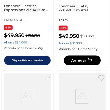
Lonchera Electrica
Lonchera + Tatay
Expressions 21X11X15Cm
22X36X11Cm Azul
Plastico Osri-18-1
Polietileno 1185214
EXPRESSIONS
TATAY
-52%
-50%
$
49
.
950
$
49
.
950
$
103
.
950
$
99
.
950
Ahorra
$
54
.
000
Ahorra
$
50
.
000
Vendido por:
Home Sentry
Vendido por:
Home Sentry
Agregar
Disponible en tiendas