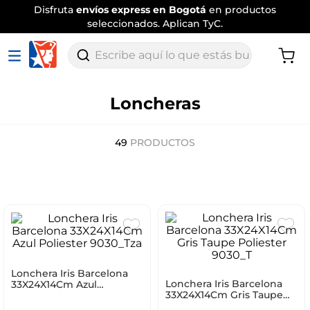
Envío
tradicional gratis
por compras
superiores a $120.000
.
Aplican TyC
Escribe aquí lo que estás buscando
Loncheras
49
PRODUCTOS
Lonchera Iris Barcelona
Lonchera Iris Barcelona
33X24X14Cm Azul
33X24X14Cm Gris Taupe
Poliester 9030_Tza
Poliester 9030_T