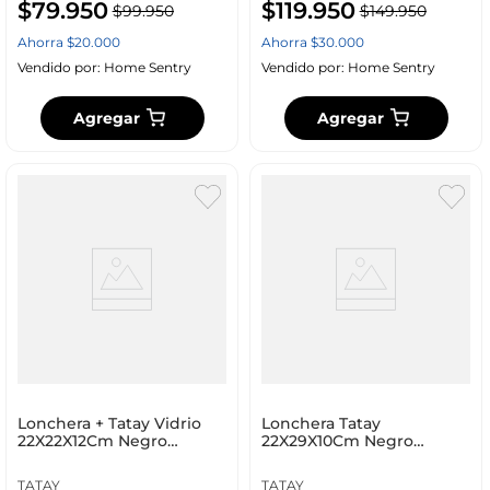
$
79
.
950
$
119
.
950
$
99
.
950
$
149
.
950
Ahorra
$
20
.
000
Ahorra
$
30
.
000
Vendido por:
Home Sentry
Vendido por:
Home Sentry
Agregar
Agregar
Lonchera + Tatay Vidrio
Lonchera Tatay
22X22X12Cm Negro
22X29X10Cm Negro
Poliester 11854.00
Polipropileno 11675.00
TATAY
TATAY