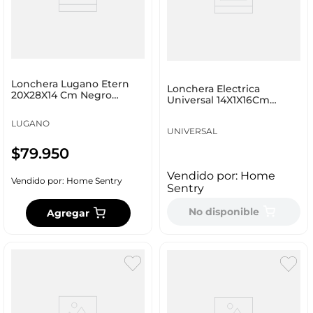
Lonchera Lugano Etern
Lonchera Electrica
20X28X14 Cm Negro
Universal 14X1X16Cm
Poliéster Xm202663
Blanco Plastico L60460
LUGANO
UNIVERSAL
$
79
.
950
Vendido por:
Home
Vendido por:
Home Sentry
Sentry
No disponible
Agregar