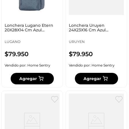
Lonchera Lugano Etern
Lonchera Uruyen
20X28X14 Cm Azul
24X23X16 Cm Azul
Poliéster Xm202663
Poliéster Ft004
LUGANO
URUYEN
$
79
.
950
$
79
.
950
Vendido por:
Home Sentry
Vendido por:
Home Sentry
Agregar
Agregar