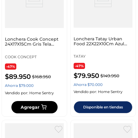
Lonchera Tatay Urban
Lonchera Cook Concept
Food 22X22X10Cm Azul
24X17X15Cm Gris Tela
Tela 1167525
Ka4299
TATAY
COOK CONCEPT
-47%
-47%
$
79
.
950
$
89
.
950
$
149
.
950
$
168
.
950
Ahorra
$
70
.
000
Ahorra
$
79
.
000
Vendido por:
Home Sentry
Vendido por:
Home Sentry
Agregar
Disponible en tiendas