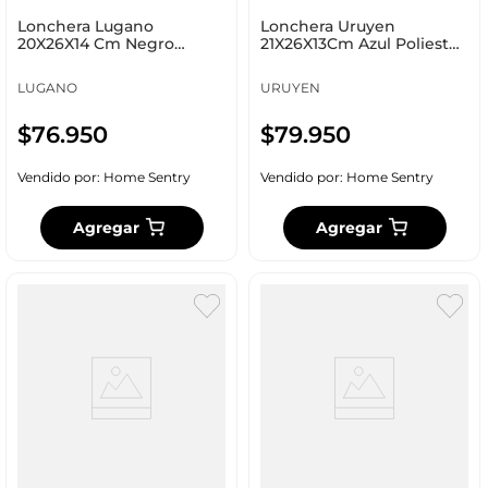
Lonchera Lugano
Lonchera Uruyen
20X26X14 Cm Negro
21X26X13Cm Azul Poliester
Poliéster Xm202614
Ft041
LUGANO
URUYEN
$
76
.
950
$
79
.
950
Vendido por:
Home Sentry
Vendido por:
Home Sentry
Agregar
Agregar