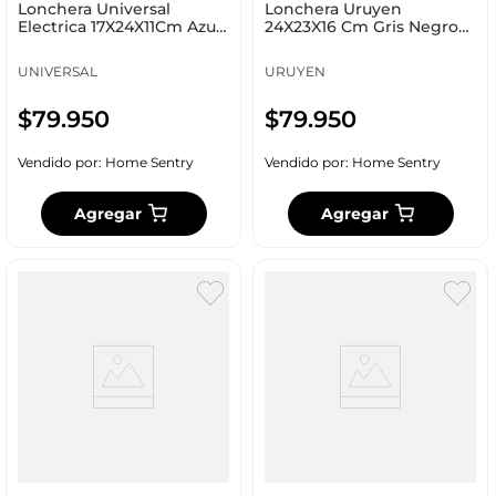
Lonchera Universal
Lonchera Uruyen
Electrica 17X24X11Cm Azul
24X23X16 Cm Gris Negro
Polipropileno L60515
Poliéster Ft050
UNIVERSAL
URUYEN
$
79
.
950
$
79
.
950
Vendido por:
Home Sentry
Vendido por:
Home Sentry
Agregar
Agregar