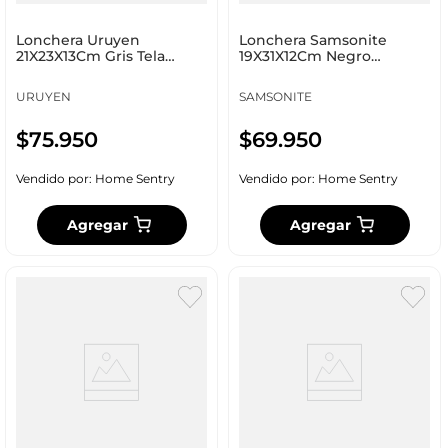
Lonchera Uruyen
Lonchera Samsonite
21X23X13Cm Gris Tela
19X31X12Cm Negro
Ft008
Poliester 155126-9816
URUYEN
SAMSONITE
$
75
.
950
$
69
.
950
Vendido por:
Home Sentry
Vendido por:
Home Sentry
Agregar
Agregar