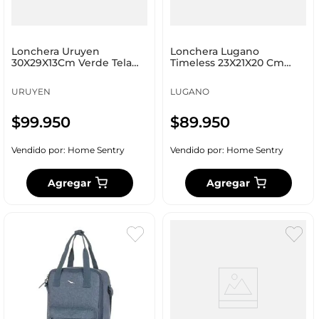
Lonchera Uruyen
Lonchera Lugano
30X29X13Cm Verde Tela
Timeless 23X21X20 Cm
Ft020
Azul Poliéster Xm202856
URUYEN
LUGANO
$
99
.
950
$
89
.
950
Vendido por:
Home Sentry
Vendido por:
Home Sentry
Agregar
Agregar