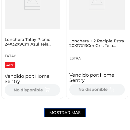
Lonchera Tatay Picnic
Lonchera + 2 Recipie Estra
24X32X9Cm Azul Tela
20X17X13Cm Gris Tela
1184514
4_1041321
TATAY
ESTRA
-40%
Vendido por:
Home
Vendido por:
Home
Sentry
Sentry
No disponible
No disponible
MOSTRAR MÁS