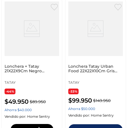
Lonchera + Tatay
Lonchera Tatay Urban
21X22X9Cm Negro
Food 22X22X10Cm Gris
Polipropileno 1168100
Tela 1167526
TATAY
TATAY
-44%
-33%
$
99
.
950
$
49
.
950
$
149
.
950
$
89
.
950
Ahorra
$
50
.
000
Ahorra
$
40
.
000
Vendido por:
Home Sentry
Vendido por:
Home Sentry