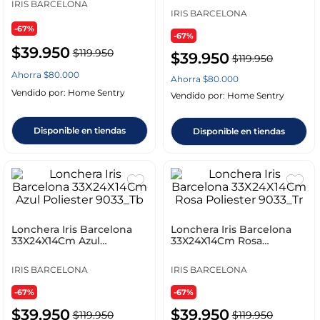
IRIS BARCELONA
IRIS BARCELONA
-67%
-67%
$
39
.
950
$
119
.
950
$
39
.
950
$
119
.
950
Ahorra
$
80
.
000
Ahorra
$
80
.
000
Vendido por:
Home Sentry
Vendido por:
Home Sentry
Disponible en tiendas
Disponible en tiendas
Lonchera Iris Barcelona
Lonchera Iris Barcelona
33X24X14Cm Azul
33X24X14Cm Rosa
Poliester 9033_Tb
Poliester 9033_Tr
IRIS BARCELONA
IRIS BARCELONA
-67%
-67%
$
39
.
950
$
39
.
950
$
119
.
950
$
119
.
950