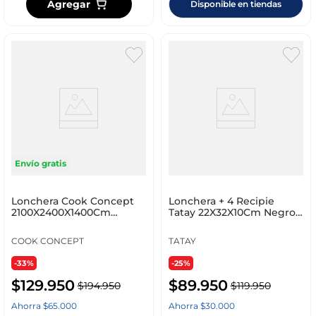
Agregar
Disponible en tiendas
Envío gratis
Lonchera Cook Concept
Lonchera + 4 Recipie
2100X2400X1400Cm
Tatay 22X32X10Cm Negro
Multicolor Tela Mo11301
Polipropileno 11675.
COOK CONCEPT
TATAY
-33%
-25%
$
129
.
950
$
89
.
950
$
194
.
950
$
119
.
950
Ahorra
$
65
.
000
Ahorra
$
30
.
000