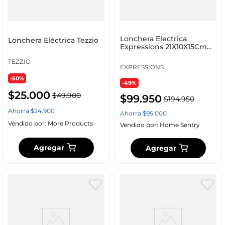
Lonchera Electrica
Lonchera Eléctrica Tezzio
Expressions 21X10X15Cm
Plastico Osri_18
TEZZIO
EXPRESSIONS
-50%
-49%
$
25
.
000
$
49
.
900
$
99
.
950
$
194
.
950
Ahorra
$
24
.
900
Ahorra
$
95
.
000
Vendido por:
More Products
Vendido por:
Home Sentry
Agregar
Agregar