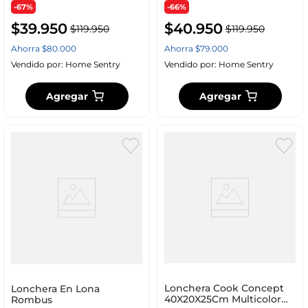
-67%
-66%
$
39
.
950
$
40
.
950
$
119
.
950
$
119
.
950
Ahorra
$
80
.
000
Ahorra
$
79
.
000
Vendido por:
Home Sentry
Vendido por:
Home Sentry
Agregar
Agregar
Lonchera Cook Concept
Lonchera En Lona
40X20X25Cm Multicolor
Rombus