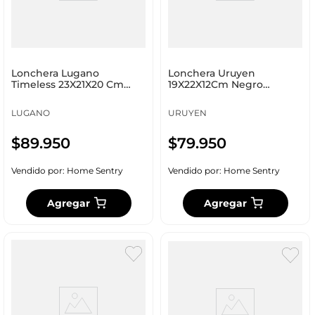
Lonchera Lugano
Lonchera Uruyen
Timeless 23X21X20 Cm
19X22X12Cm Negro
Negro Poliéster
Poliester Ft011
Xm202856
LUGANO
URUYEN
$
89
.
950
$
79
.
950
Vendido por:
Home Sentry
Vendido por:
Home Sentry
Agregar
Agregar