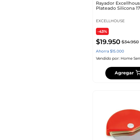
Rayador Excellhou
Plateado Silicona 
EXCELLHOUSE
-43%
$
19
.
950
$
34
.
950
Ahorra
$
15
.
000
Vendido por:
Home Sen
Agregar