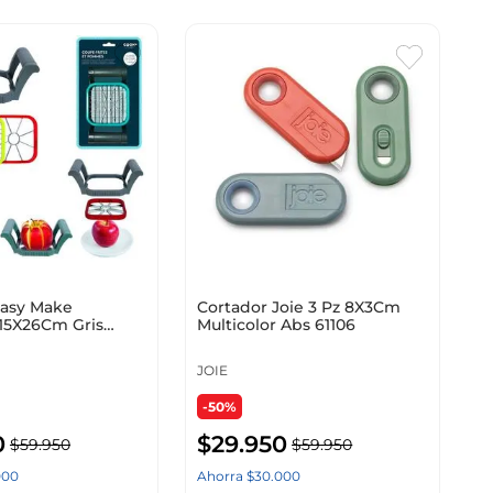
Easy Make
Cortador Joie 3 Pz 8X3Cm
15X26Cm Gris
Multicolor Abs 61106
idable Kd314
JOIE
-50%
0
$
29
.
950
$
59
.
950
$
59
.
950
000
Ahorra
$
30
.
000