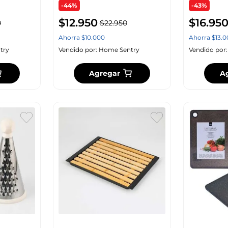
-44%
-43%
$
12
.
950
$
16
.
95
0
$
22
.
950
Ahorra
$
10
.
000
Ahorra
$
13
.
0
try
Vendido por:
Home Sentry
Vendido por
Agregar
A