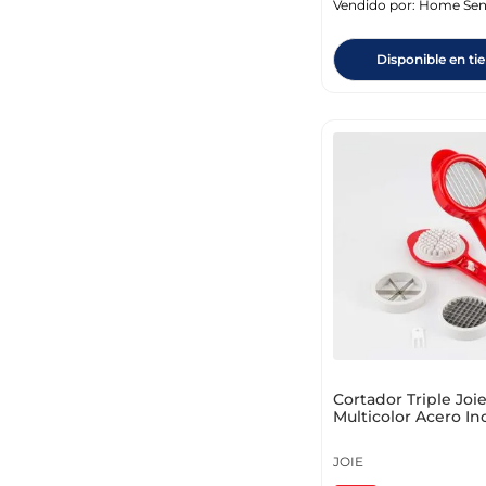
Vendido por:
Home Sen
Disponible en ti
Cortador Triple Jo
Multicolor Acero In
21755
JOIE