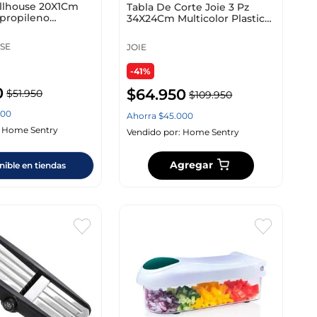
ellhouse 20X1Cm
Tabla De Corte Joie 3 Pz
ipropileno
34X24Cm Multicolor Plastico
29938
SE
JOIE
-41%
0
$
64
.
950
$
51
.
950
$
109
.
950
00
Ahorra
$
45
.
000
:
Home Sentry
Vendido por:
Home Sentry
Agregar
nible en tiendas