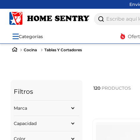
Env
Escribe aquí lo q
Ofer
Categorías
Cocina
Tablas Y Cortadores
120
PRODUCTOS
Filtros
Marca
PRESS
Capacidad
JOSEPH JOSEPH
EXCELLHOUSE
PIEZAS
JOIE
Color