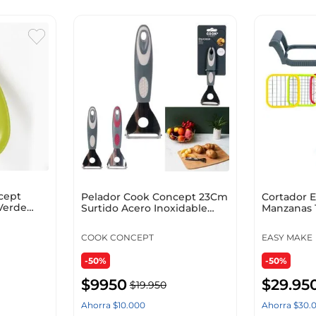
cept
Pelador Cook Concept 23Cm
Cortador 
Verde
Surtido Acero Inoxidable
Manzanas 
Ku6494
Acero Inox
COOK CONCEPT
EASY MAKE
-50%
-50%
$
9950
$
29
.
95
$
19
.
950
Ahorra
$
10
.
000
Ahorra
$
30
.