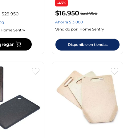
-43%
$
16
.
950
0
$
29
.
950
$
29
.
950
Ahorra
$
13
.
000
00
Vendido por:
Home Sentry
:
Home Sentry
gregar
Disponible en tiendas