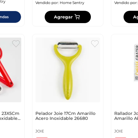
try
Vendido por:
Home Sentry
Vendido por
Agregar
A
endas
ie 23X5Cm
Pelador Joie 17Cm Amarillo
Rallador 
oxidable
Acero Inoxidable 26680
Amarillo A
JOIE
JOIE