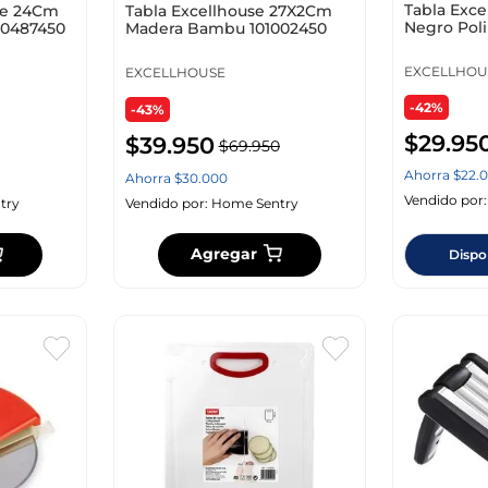
Tabla Exc
se 24Cm
Tabla Excellhouse 27X2Cm
Negro Pol
170487450
Madera Bambu 101002450
170452540
EXCELLHOU
EXCELLHOUSE
-42%
-43%
$
29
.
95
$
39
.
950
$
69
.
950
Ahorra
$
22
.
0
Ahorra
$
30
.
000
Vendido por
try
Vendido por:
Home Sentry
Agregar
Dispo