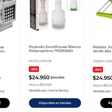
Picatodo Excellhouse Blanco
pas
Pelador J
Polipropileno 170293660
ro
Verde Abs
EXCELLHOUSE
JOSEPH JO
-29%
-29%
$
24
.
950
$
24
.
95
$
34
.
950
0
Ahorra
$
10
.
000
Ahorra
$
10
.
0
Vendido por:
Home Sentry
try
Vendido por
A
Disponible en tiendas