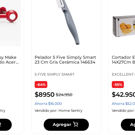
10
.
zapatero
sy Make
Pelador 5 Five Simply Smart
Cortador 
do Acero
23 Cm Gris Cerámica 146634
14X27Cm B
529001810
5 FIVE SIMPLY SMART
EXCELLENT
-64%
-55%
$
8950
$
42
.
95
$
24
.
950
Ahorra
$
16
.
000
Ahorra
$
52
.
0
try
Vendido por:
Home Sentry
Vendido por
Agregar
A