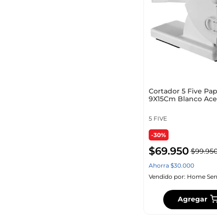
Cortador 5 Five Pa
9X15Cm Blanco Ace
Inoxidable 119501
5 FIVE
-30%
$
69
.
950
$
99
.
95
Ahorra
$
30
.
000
Vendido por:
Home Sen
Agregar