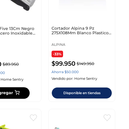
Cortador Alpina 9 Pz
 Five 13Cm Negro
275X108Mm Blanco Plastico
cero Inoxidable
871125255737
ALPINA
-33%
$
99
.
950
0
$
149
.
950
$
89
.
950
Ahorra
$
50
.
000
000
Vendido por:
Home Sentry
:
Home Sentry
gregar
Disponible en tiendas