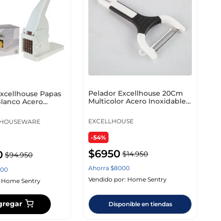
Pelador Excellhouse 20Cm
Excellhouse Papas
Multicolor Acero Inoxidable
lanco Acero
101001850
EXCELLHOUSE
 HOUSEWARE
-54%
$
6950
0
$
14
.
950
$
94
.
950
Ahorra
$
8000
00
Vendido por:
Home Sentry
:
Home Sentry
gregar
Disponible en tiendas