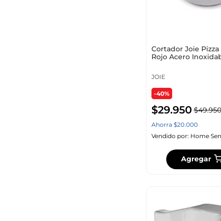
Cortador Joie Pizz
Rojo Acero Inoxida
JOIE
-40%
$
29
.
950
$
49
.
95
Ahorra
$
20
.
000
Vendido por:
Home Sen
Agregar