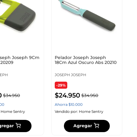
oseph Joseph 9Cm
Pelador Joseph Joseph
 20209
18Cm Azul Oscuro Abs 20210
SEPH
JOSEPH JOSEPH
-29%
0
$
24
.
950
$
34
.
950
$
34
.
950
00
Ahorra
$
10
.
000
:
Home Sentry
Vendido por:
Home Sentry
gregar
Agregar