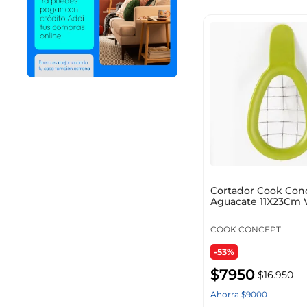
45.00
Mostrar 16 más
Cortador Cook Con
Aguacate 11X23Cm 
Acero Ku6451
COOK CONCEPT
-53%
$
7950
$
16
.
950
Ahorra
$
9000