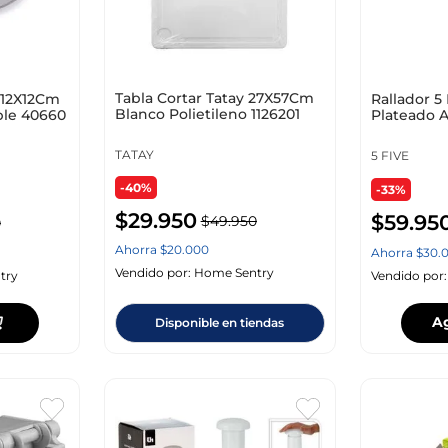
Tabla Cortar Tatay 27X57Cm
a 12X12Cm
Rallador 5
Blanco Polietileno 1126201
ble 40660
Plateado A
146427
TATAY
5 FIVE
-40%
-33%
$
29
.
950
$
59
.
95
$
49
.
950
0
Ahorra
$
20
.
000
Ahorra
$
30
.
Vendido por:
Home Sentry
try
Vendido por
A
Disponible en tiendas