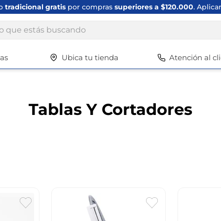
ío
tradicional gratis
por compras
superiores a $120.000
. Aplica
ue estás buscando
tas
Ubica tu tienda
Atención al cl
Términos más buscados
1
.
scrub daddy
2
.
escritorio
Tablas Y Cortadores
3
.
vajilla
4
.
silla
5
.
closet
6
.
espejo
7
.
vajillas
8
.
cafetera
9
.
cuadros