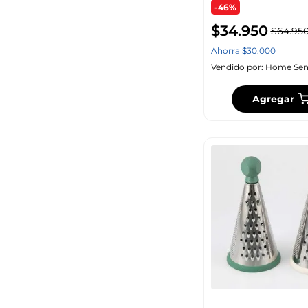
-46%
$
34
.
950
$
64
.
95
Ahorra
$
30
.
000
Vendido por:
Home Sen
Agregar