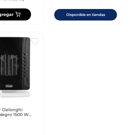
gregar
Disponible en tiendas
s
r Delonghi
Negro 1500 W
r