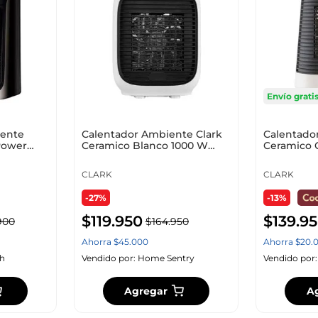
10
.
zapatero
Envío grati
iente
Calentador Ambiente Clark
Calentado
Power
Ceramico Blanco 1000 W
Ceramico 
1500 W Ptc-1
1500 W Ptc
CLARK
CLARK
-27%
-13%
$
119
.
950
$
139
.
95
900
$
164
.
950
Ahorra
$
45
.
000
Ahorra
$
20
.
h
Vendido por:
Home Sentry
Vendido por
Agregar
A