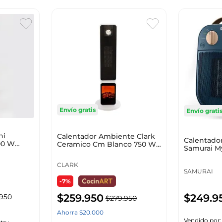
Envío gratis
Envío grati
hi
Calentador Ambiente Clark
Calentado
00 W
Ceramico Cm Blanco 750 W
Samurai M
1500 W Ptc-270
W Se8230I
CLARK
SAMURAI
-7%
$
259
.
950
$
249
.
9
950
$
279
.
950
Ahorra
$
20
.
000
Vendido por