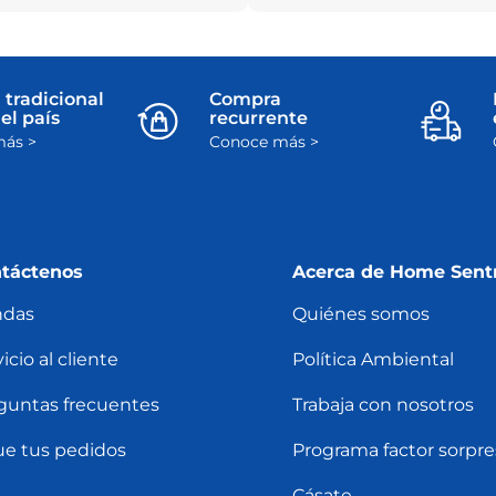
 tradicional
Compra
el país
recurrente
ás >
Conoce más >
táctenos
Acerca de Home Sent
ndas
Quiénes somos
icio al cliente
Política Ambiental
guntas frecuentes
Trabaja con nosotros
ue tus pedidos
Programa factor sorpre
Cásate