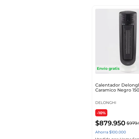
Envío gratis
Calentador Delong
Caramico Negro 15
Tch7915Er
DELONGHI
-10%
$
879
.
950
$
979
.
Ahorra
$
100
.
000