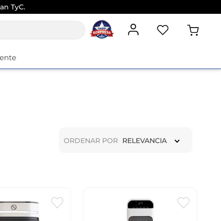
an TyC.
iente
ORDENAR POR
RELEVANCIA