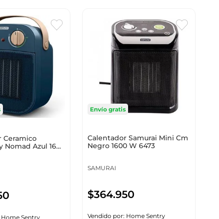
Envío gratis
s
Calentador Samurai Mini Cm
r Ceramico
Negro 1600 W 6473
y Nomad Azul 1600
0
SAMURAI
$
364
.
950
50
Vendido por:
Home Sentry
:
Home Sentry