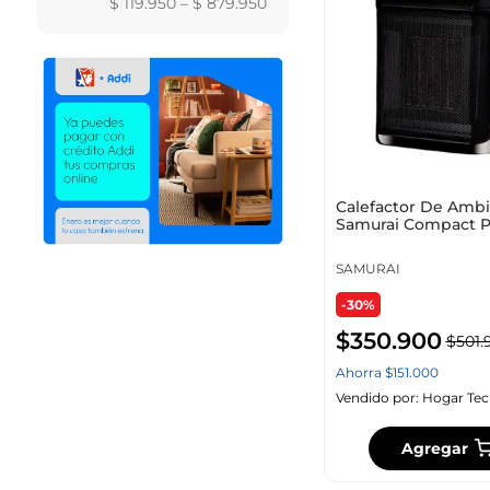
$ 119.950
–
$ 879.950
Calefactor De Amb
Samurai Compact 
1830007532 Negro
SAMURAI
-30%
$
350
.
900
$
501
.
Ahorra
$
151
.
000
Vendido por:
Hogar Tec
Agregar