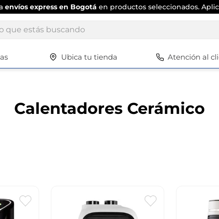
ta
envíos express en Bogotá
en productos seleccionados. Aplic
ue estás buscando
tas
Ubica tu tienda
Atención al cl
Términos más buscados
1
.
scrub daddy
2
.
escritorio
Calentadores Cerámico
3
.
vajilla
4
.
closet
5
.
cuadros
6
.
espejo
7
.
silla
8
.
vajillas
9
.
cafetera