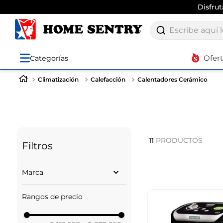
Disfru
Escribe aquí lo q
Ofer
Categorías
Climatización
Calefacción
Calentadores Cerámico
11
PRODUCTOS
Filtros
Marca
CLARK
Rangos de precio
SAMURAI
DELONGHI
HONEYWELL