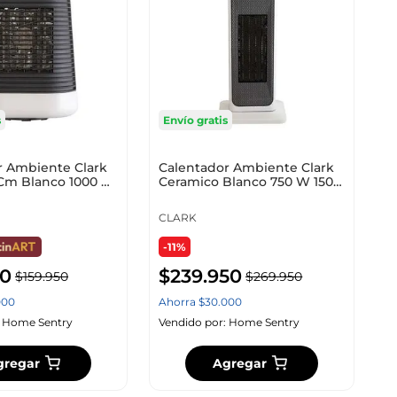
s
Envío gratis
r Ambiente Clark
Calentador Ambiente Clark
Cm Blanco 1000 W
Ceramico Blanco 750 W 1500
-16
W Ptc-22
CLARK
-11%
0
$
239
.
950
$
159
.
950
$
269
.
950
000
Ahorra
$
30
.
000
:
Home Sentry
Vendido por:
Home Sentry
gregar
Agregar