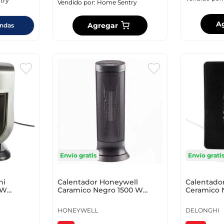
try
Vendido por:
Home Sentry
A
Agregar
endas
Envío gratis
Envío grati
hi
Calentador Honeywell
Calentado
 W
Caramico Negro 1500 W
Ceramico 
Hce317Bv1
Dch7093E
HONEYWELL
DELONGHI