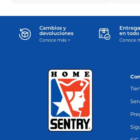
Cambios y
Entrega
devoluciones
en todo 
Conoce más >
Conoce m
Con
Tie
Serv
Pre
Sig
SIC