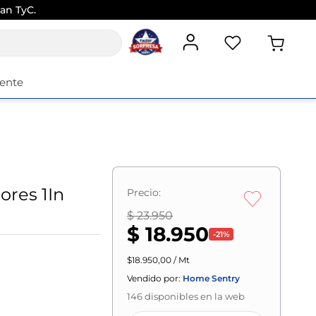
an TyC.
iente
ores 1In
Precio:
$ 23.950
$ 18.950
-
21
%
$18.950,00 / Mt
Vendido por:
Home Sentry
146
disponibles en la web