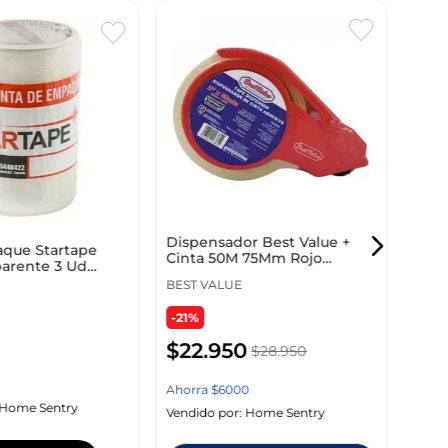
Cint
Mm 3
PRA
Dispensador Best Value +
que Startape
Cinta 50M 75Mm Rojo
arente 3 Ud
H03055
$
1
0
BEST VALUE
-21%
$
22
.
950
$
28
.
950
Vendi
Ahorra
$
6000
Home Sentry
Vendido por:
Home Sentry