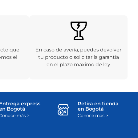
ucto que
En caso de avería, puedes devolver
emos el
tu producto o solicitar la garantía
en el plazo máximo de ley
Entrega express
Retira en tienda
en Bogotá
en Bogotá
Conoce más >
Conoce más >