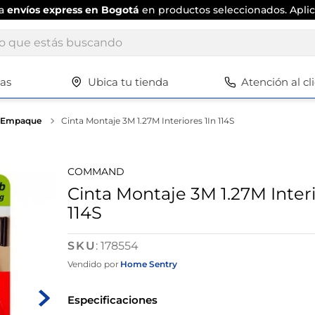
ta
envíos express en Bogotá
en productos seleccionados. Aplic
ue estás buscando
tas
Ubica tu tienda
Atención al cl
Términos más buscados
1
.
scrub daddy
Y Empaque
Cinta Montaje 3M 1.27M Interiores 1In 114S
2
.
escritorio
3
.
vajilla
COMMAND
4
.
silla
Cinta Montaje 3M 1.27M Interi
114S
5
.
closet
6
.
espejo
:
178554
7
.
vajillas
Vendido por
Home Sentry
8
.
cafetera
Especificaciones
9
.
zapatero