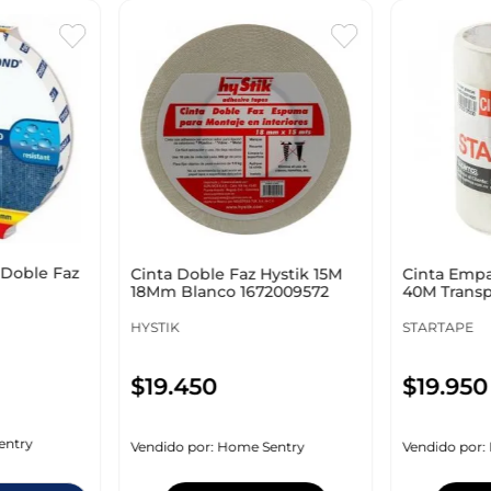
 Doble Faz
Cinta Doble Faz Hystik 15M
Cinta Empa
18Mm Blanco 1672009572
40M Transp
700207033
HYSTIK
STARTAPE
$
19
.
450
$
19
.
950
entry
Vendido por:
Home Sentry
Vendido por: