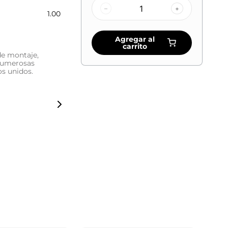
–
+
1.00
Agregar al
carrito
de montaje,
 numerosas
os unidos.