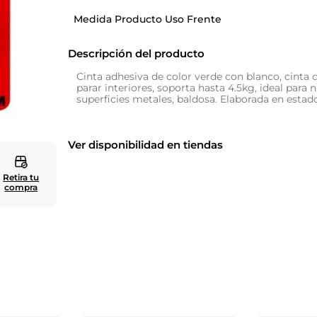
Medida Producto Uso Frente
10
.
cuadros
Descripción del producto
Cinta adhesiva de color verde con blanco, cinta 
parar interiores, soporta hasta 4.5kg, ideal para
superficies metales, baldosa. Elaborada en estad
Ver disponibilidad en tiendas
Retira tu
compra