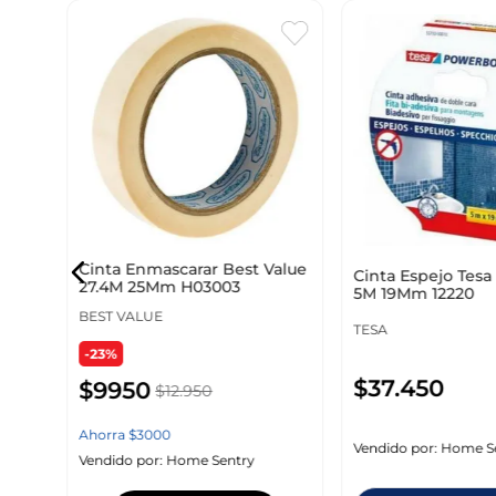
74073
Cinta Enmascarar Best Value
Cinta Espejo Tesa
27.4M 25Mm H03003
5M 19Mm 12220
BEST VALUE
TESA
-23%
$
37
.
450
$
9950
$
12
.
950
Ahorra
$
3000
Vendido por:
Home S
Vendido por:
Home Sentry