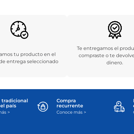
Te entregamos el prod
amos tu producto en el
compraste o te devolv
de entrega seleccionado
dinero.
 tradicional
Compra
el país
recurrente
ás >
Conoce más >