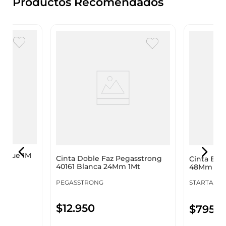
Productos Recomendados
 Value 1M
Cinta Doble Faz Pegasstrong
Cinta Em
40161 Blanca 24Mm 1Mt
48Mm 40M
70020702
PEGASSTRONG
STARTAPE
$
12
.
950
$
7950