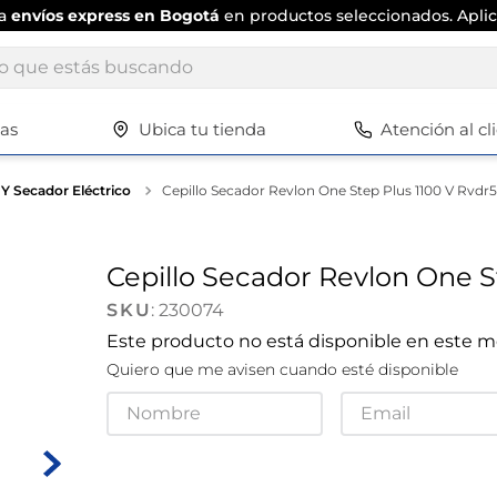
ta
envíos express en Bogotá
en productos seleccionados. Aplic
ue estás buscando
tas
Ubica tu tienda
Atención al cl
Términos más buscados
1
.
scrub daddy
 Y Secador Eléctrico
Cepillo Secador Revlon One Step Plus 1100 V Rvdr
2
.
escritorio
3
.
vajilla
Cepillo Secador Revlon One S
4
.
silla
:
230074
5
.
closet
Este producto no está disponible en este
Quiero que me avisen cuando esté disponible
6
.
espejo
7
.
vajillas
8
.
zapatero
9
.
cafetera