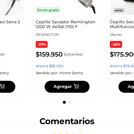
Envío gratis
Neo Sens 2
Cepillo Secador Remington
Cepillo Se
1200 W As15A (110) F
Multifuncio
Gris Coral 
REMINGTON
Mertec
-37%
-30%
$
159
.
950
$
175
.
90
50
$
254
.
950
Ahorra
$
95
.
000
Ahorra
$
76
.
0
entry
Vendido por:
Home Sentry
Vendido por:
Agregar
Ag
Comentarios