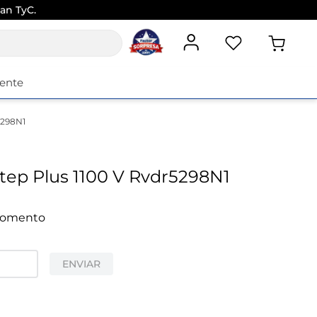
an TyC.
iente
5298N1
tep Plus 1100 V Rvdr5298N1
 momento
ENVIAR