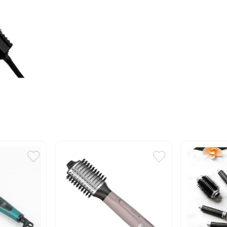
10
.
cuadros