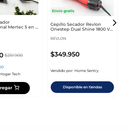
Envío gratis
-31%
cador
Cepillo Secador Revlon
nal Mertec 5 en 1
$
8
Onestep Dual Shine 1800 V
Mist
Rvdr5298Cpk
REVLON
Ahor
$
349
.
950
0
$
251
.
900
Vendi
00
Vendido por:
Home Sentry
Hogar Tech
Disponible en tiendas
regar