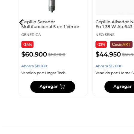
Cepillo Secador
Cepillo Alisador 
Multifuncional 5 en 1 Verde
En 1 38 W Atc643
GENERICA
NEO SENS
-24%
-21%
$
60
.
900
$
44
.
950
$
80
.
000
$
56
.
9
Ahorra
$
19
.
100
Ahorra
$
12
.
000
Vendido por:
Hogar Tech
Vendido por:
Home S
Agregar
Agregar