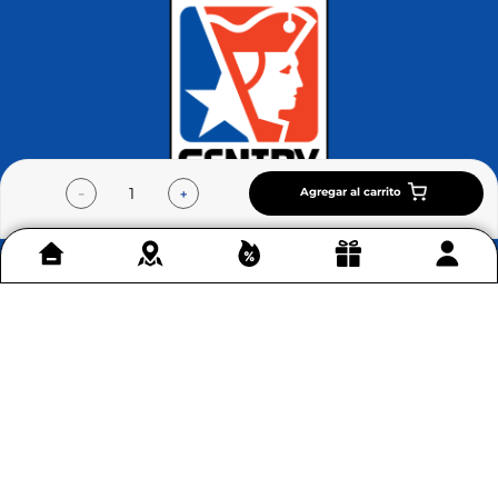
en Bogotá
Conoce más >
Agregar al carrito
－
＋
Contáctenos
+
Acerca de Home Sentry
+
Permítenos ayudarte
+