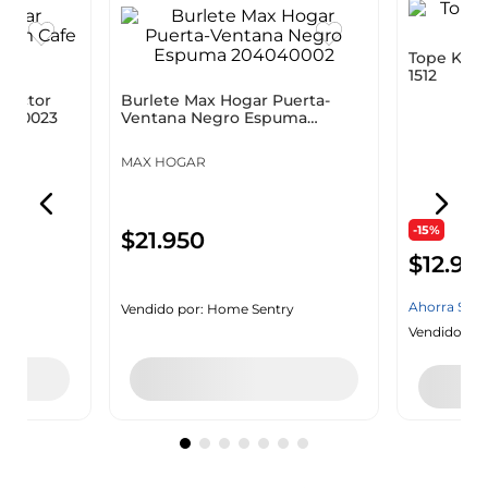
Tope Kenn
otector
Burlete Max Hogar Puerta-
1512
5090023
Ventana Negro Espuma
204040002
KENNEDY
MAX HOGAR
-15%
$
12
.
95
$
21
.
950
Ahorra
$
23
y
Vendido por:
Home Sentry
Vendido por