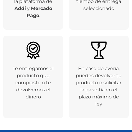
Respaldamos tus
Entregamos tu
compras a través de
producto en el
la plataforma de
tiempo de entrega
Addi
y
Mercado
seleccionado
Pago
.
Te entregamos el
En caso de avería,
producto que
puedes devolver tu
compraste o te
producto o solicitar
devolvemos el
la garantía en el
dinero
plazo máximo de