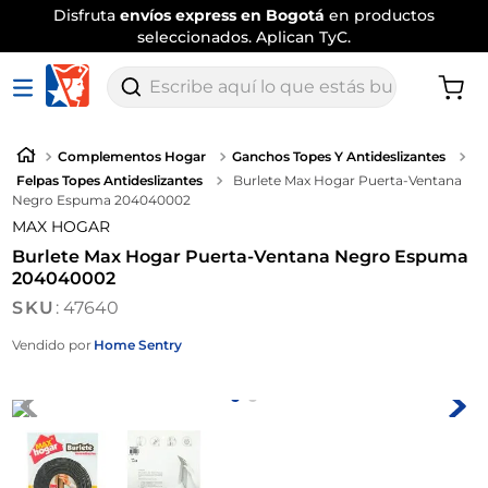
Disfruta
envíos express en Bogotá
en productos
seleccionados. Aplican TyC.
Escribe aquí lo que estás buscando
Complementos Hogar
Ganchos Topes Y Antideslizantes
Felpas Topes Antideslizantes
Burlete Max Hogar Puerta-Ventana
Negro Espuma 204040002
MAX HOGAR
Burlete Max Hogar Puerta-Ventana Negro Espuma
204040002
:
47640
Vendido por
Home Sentry