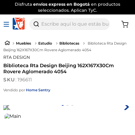
Disfruta
envíos express en Bogotá
en productos
seleccionados. Aplican TyC.
Escribe aquí lo que estás buscando
Muebles
Estudio
Bibliotecas
Biblioteca Rta Design
Beijing 162X167X30Cm Rovere Aglomerado 4054
RTA DESIGN
Biblioteca Rta Design Beijing 162X167X30Cm
Rovere Aglomerado 4054
:
196611
Vendido por
Home Sentry