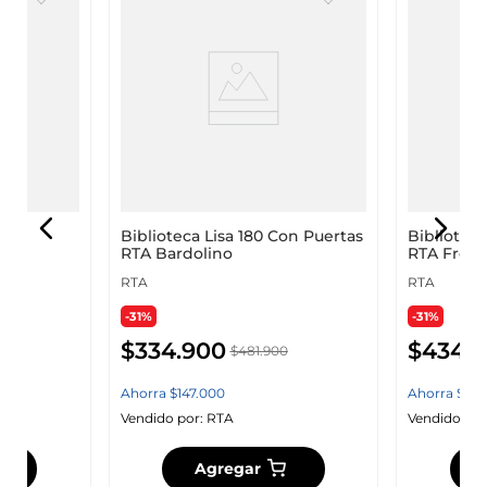
TA
Biblioteca Lisa 180 Con Puertas
Biblioteca Beij
RTA Bardolino
RTA Fresn
RTA
RTA
-31%
-31%
$
334
.
900
$
434
.
9
$
481
.
900
Ahorra
$
147
.
000
Ahorra
$
191
.
Vendido por:
RTA
Vendido por
Agregar