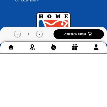
Conoce más >
Agregar al carrito
－
＋
Contáctenos
+
Acerca de Home Sentry
+
Permítenos ayudarte
+