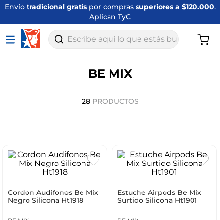
Envío
tradicional gratis
por compras
superiores a $120.000
.
Aplican TyC
Escribe aquí lo que estás buscando
BE MIX
28
PRODUCTOS
Cordon Audifonos Be Mix
Estuche Airpods Be Mix
Negro Silicona Ht1918
Surtido Silicona Ht1901