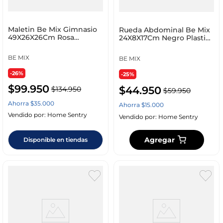
Maletin Be Mix Gimnasio
Rueda Abdominal Be Mix
49X26X26Cm Rosa
24X8X17Cm Negro Plastico
Poliester Sp0007
Sp0003
BE MIX
BE MIX
-26%
-25%
$
99
.
950
$
44
.
950
$
134
.
950
$
59
.
950
Ahorra
$
35
.
000
Ahorra
$
15
.
000
Vendido por:
Home Sentry
Vendido por:
Home Sentry
Agregar
Disponible en tiendas