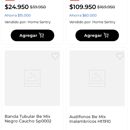
$
24
.
950
$
109
.
950
$
39
.
950
$
169
.
950
Ahorra
$
15
.
000
Ahorra
$
60
.
000
Vendido por:
Home Sentry
Vendido por:
Home Sentry
Agregar
Agregar
Banda Tubular Be Mix
Audifonos Be Mix
Negro Caucho Sp0002
Inalambricos Ht1910