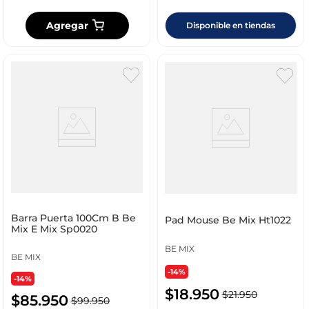
Agregar
Disponible en tiendas
Barra Puerta 100Cm B Be
Pad Mouse Be Mix Ht1022
Mix E Mix Sp0020
BE MIX
BE MIX
-14%
-14%
$
18
.
950
$
21
.
950
$
85
.
950
$
99
.
950