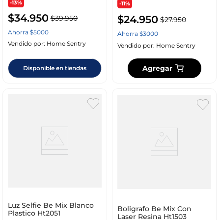
-13%
-11%
$
34
.
950
$
24
.
950
$
39
.
950
$
27
.
950
Ahorra
$
5000
Ahorra
$
3000
Vendido por:
Home Sentry
Vendido por:
Home Sentry
Agregar
Disponible en tiendas
Luz Selfie Be Mix Blanco
Boligrafo Be Mix Con
Plastico Ht2051
Laser Resina Ht1503