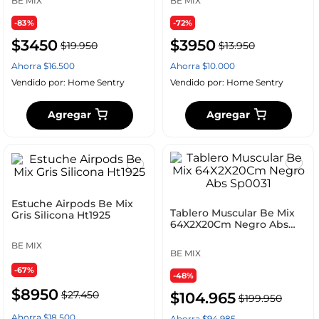
BE MIX
BE MIX
-83%
-72%
$
3450
$
3950
$
19
.
950
$
13
.
950
Ahorra
$
16
.
500
Ahorra
$
10
.
000
Vendido por:
Home Sentry
Vendido por:
Home Sentry
Agregar
Agregar
Estuche Airpods Be Mix
Tablero Muscular Be Mix
Gris Silicona Ht1925
64X2X20Cm Negro Abs
Sp0031
BE MIX
BE MIX
-67%
-48%
$
8950
$
27
.
450
$
104
.
965
$
199
.
950
Ahorra
$
18
.
500
Ahorra
$
94
.
985