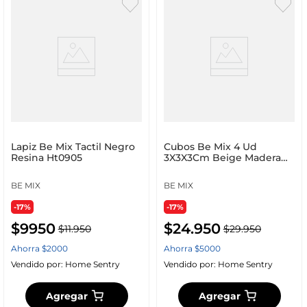
Lapiz Be Mix Tactil Negro
Cubos Be Mix 4 Ud
Resina Ht0905
3X3X3Cm Beige Madera
Sp0032
BE MIX
BE MIX
-17%
-17%
$
9950
$
24
.
950
$
11
.
950
$
29
.
950
Ahorra
$
2000
Ahorra
$
5000
Vendido por:
Home Sentry
Vendido por:
Home Sentry
Agregar
Agregar