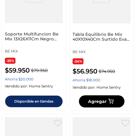
Soporte Multifuncion Be
Tabla Equilibrio Be Mix
Mix 13X26X11Cm Negro
40X10X40Cm Surtido Eva
Plastico Sp0019
Sp0028
BE MIX
BE MIX
-25%
-24%
$
59
.
950
$
56
.
950
$
79
.
950
$
74
.
950
Ahorra
$
20
.
000
Ahorra
$
18
.
000
Vendido por:
Home Sentry
Vendido por:
Home Sentry
Agregar
Disponible en tiendas