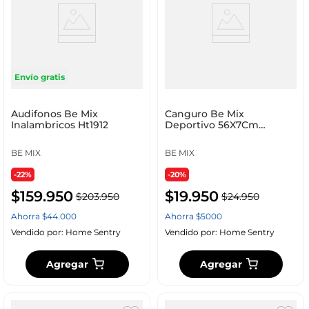
Envío gratis
Audifonos Be Mix
Canguro Be Mix
Inalambricos Ht1912
Deportivo 56X7Cm
Surtido Poliester Ht1188
BE MIX
BE MIX
-22%
-20%
$
159
.
950
$
19
.
950
$
203
.
950
$
24
.
950
Ahorra
$
44
.
000
Ahorra
$
5000
Vendido por:
Home Sentry
Vendido por:
Home Sentry
Agregar
Agregar