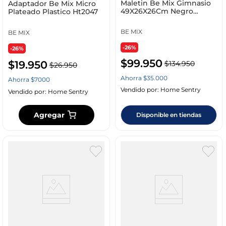
Maletin Be Mix Gimnasio
Adaptador Be Mix Micro
49X26X26Cm Negro
Plateado Plastico Ht2047
Poliester Sp0008
BE MIX
BE MIX
-26%
-26%
$
99
.
950
$
19
.
950
$
134
.
950
$
26
.
950
Ahorra
$
35
.
000
Ahorra
$
7000
Vendido por:
Home Sentry
Vendido por:
Home Sentry
Agregar
Disponible en tiendas