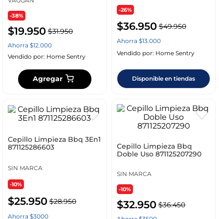
VAGGAN
-26%
-38%
$
36
.
950
$
49
.
950
$
19
.
950
$
31
.
950
Ahorra
$
13
.
000
Ahorra
$
12
.
000
Vendido por:
Home Sentry
Vendido por:
Home Sentry
Agregar
Disponible en tiendas
Cepillo Limpieza Bbq 3En1
Cepillo Limpieza Bbq
871125286603
Doble Uso 871125207290
SIN MARCA
SIN MARCA
-10%
-10%
$
25
.
950
$
28
.
950
$
32
.
950
$
36
.
450
Ahorra
$
3000
Ahorra
$
3500