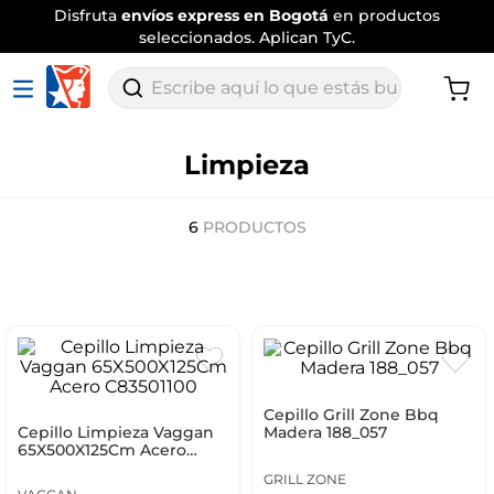
Disfruta
envíos express en Bogotá
en productos
seleccionados. Aplican TyC.
Escribe aquí lo que estás buscando
Limpieza
6
PRODUCTOS
Cepillo Grill Zone Bbq
Cepillo Limpieza Vaggan
Madera 188_057
65X500X125Cm Acero
C83501100
GRILL ZONE