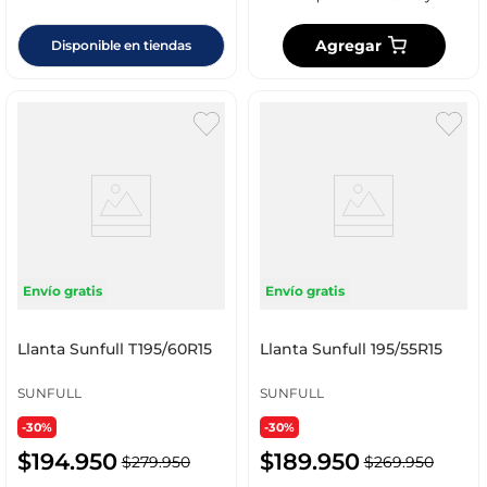
Agregar
Disponible en tiendas
Envío gratis
Envío gratis
Llanta Sunfull T195/60R15
Llanta Sunfull 195/55R15
SUNFULL
SUNFULL
-30%
-30%
$
194
.
950
$
189
.
950
$
279
.
950
$
269
.
950