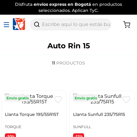
Disfruta
envíos express en Bogotá
en productos
seleccionados. Aplican TyC.
Escribe aquí lo que estás buscando
Auto Rin 15
11
PRODUCTOS
Envío gratis
Envío gratis
Llanta Torque 195/55R15T
Llanta Sunfull 235/75R15
TORQUE
SUNFULL
-30%
-33%