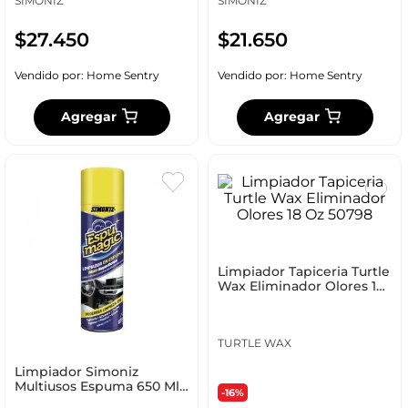
SIMONIZ
SIMONIZ
$
27
.
450
$
21
.
650
Vendido por:
Home Sentry
Vendido por:
Home Sentry
Agregar
Agregar
Limpiador Tapiceria Turtle
Wax Eliminador Olores 18
Oz 50798
TURTLE WAX
Limpiador Simoniz
Multiusos Espuma 650 Ml
-16%
205308