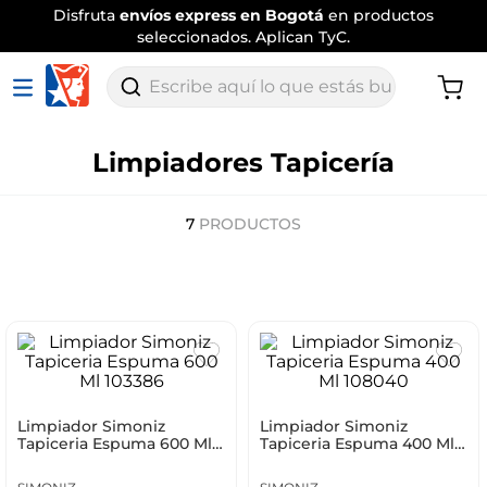
Disfruta
envíos express en Bogotá
en productos
seleccionados. Aplican TyC.
Escribe aquí lo que estás buscando
Limpiadores Tapicería
7
PRODUCTOS
Limpiador Simoniz
Limpiador Simoniz
Tapiceria Espuma 600 Ml
Tapiceria Espuma 400 Ml
103386
108040